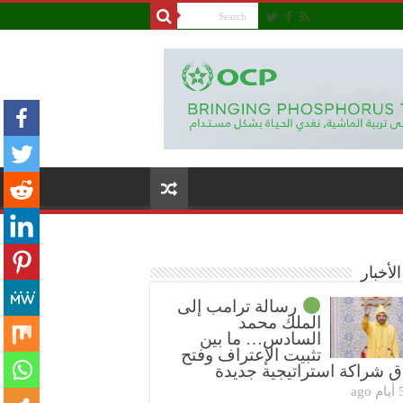
لأخبار
رسالة ترامب إلى
الملك محمد
السادس… ما بين
تثبيت الإعتراف وفتح
ق شراكة استراتيجية جديدة
ام ago