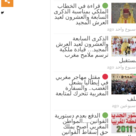
قراءة في الخطاب
الملكي بمناسبة الذكرى
السابعة والعشرون لعيد
العرش المجيد
سبوع واحد ago
الذكرى السابعة
والعشرون لعيد العرش
المجيد… قيادة ملكية
ترسم ملامح مغرب
ستقبل
سبوع واحد ago
مقتل مهاجر مغربي
في إيطاليا يشعل
الغضب.. والسفارة
المغربية تتحرك لمتابعة
ملف
سبوعين ago
الدفع بعدم دستورية
القوانين….المواطن
المغربي أصبح يملك
حق إسقاط القوانين