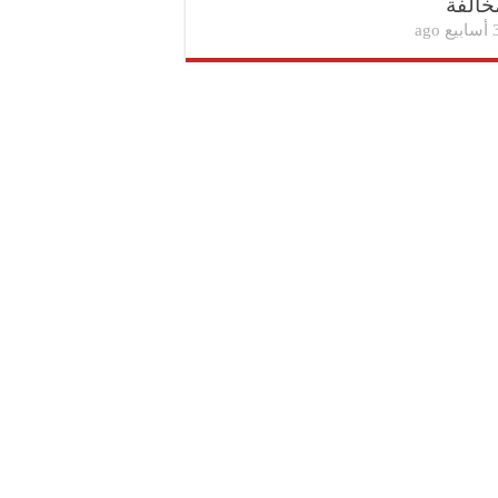
خالفة
بيع ago