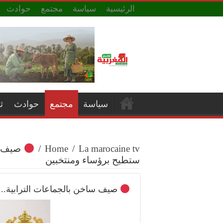
الرئيسية
سياسة
مجتمع
حوادث
سياسة
مجتمع
حوادث
ث
La marocaine tv
/
Home
/
صيف سا
ستطيح برؤساء ومنتخبين
صيف ساخن بالجماعات الترابية.. 