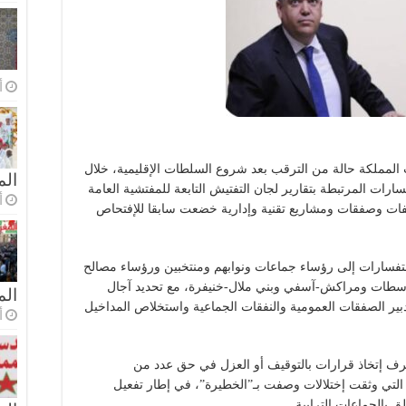
أ
المملكة حالة من الترقب بعد شروع السلطات الإقليمية، خلال
الم
سارات المرتبطة بتقارير لجان التفتيش التابعة للمفتشية العامة
أ
 ملفات وصفقات ومشاريع تقنية وإدارية خضعت سابقا للإفتحاص
فسارات إلى رؤساء جماعات ونوابهم ومنتخبين ورؤساء مصالح
ضاء-سطات ومراكش-آسفي وبني ملال-خنيفرة، مع تحديد آجال
ال
بير الصفقات العمومية والنفقات الجماعية واستخلاص المداخيل
أ
تعرف إتخاذ قرارات بالتوقيف أو العزل في حق عدد من
ش التي وثقت إختلالات وصفت بـ”الخطيرة”، في إطار تفعيل