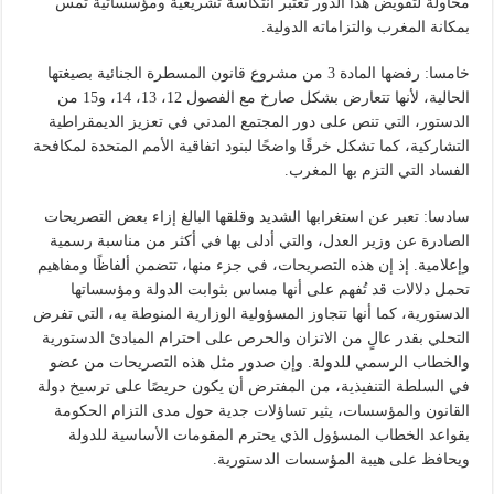
محاولة لتقويض هذا الدور تعتبر انتكاسة تشريعية ومؤسساتية تمس
بمكانة المغرب والتزاماته الدولية.
خامسا: رفضها المادة 3 من مشروع قانون المسطرة الجنائية بصيغتها
الحالية، لأنها تتعارض بشكل صارخ مع الفصول 12، 13، 14، و15 من
الدستور، التي تنص على دور المجتمع المدني في تعزيز الديمقراطية
التشاركية، كما تشكل خرقًا واضحًا لبنود اتفاقية الأمم المتحدة لمكافحة
الفساد التي التزم بها المغرب.
سادسا: تعبر عن استغرابها الشديد وقلقها البالغ إزاء بعض التصريحات
الصادرة عن وزير العدل، والتي أدلى بها في أكثر من مناسبة رسمية
وإعلامية. إذ إن هذه التصريحات، في جزء منها، تتضمن ألفاظًا ومفاهيم
تحمل دلالات قد تُفهم على أنها مساس بثوابت الدولة ومؤسساتها
الدستورية، كما أنها تتجاوز المسؤولية الوزارية المنوطة به، التي تفرض
التحلي بقدر عالٍ من الاتزان والحرص على احترام المبادئ الدستورية
والخطاب الرسمي للدولة. وإن صدور مثل هذه التصريحات من عضو
في السلطة التنفيذية، من المفترض أن يكون حريصًا على ترسيخ دولة
القانون والمؤسسات، يثير تساؤلات جدية حول مدى التزام الحكومة
بقواعد الخطاب المسؤول الذي يحترم المقومات الأساسية للدولة
ويحافظ على هيبة المؤسسات الدستورية.