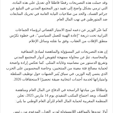
وقد حملت هذه التصريحات رفضًا قاطعًا لأي تعديل على هذه المادة،
التي ترمي بشكل واضح إلى تقييد دور المجتمع المدني في التبليغ عن
جرائم الفساد، والحد من صلاحيات النيابة العامة في تحريك المتابعات
ضد المتورطين في نهب المال العام.
كما عبّر الوزير عن دعمه لمنح الامتياز القضائي لرؤساء الجماعات
الترابية تحت ذريعة “إعادة الهيبة للعمل السياسي”، في خطوة تكرّس
منطق الإفلات من العقاب، وفق ما نقلته وسائل الإعلام.
إن هذه التصريحات غير المسؤولة والمناهضة لمبادئ الشفافية
والمحاسبة، تنمّ عن محاولة ممنهجة لتقويض أدوار المجتمع المدني
وتفريغ الدستور من مضامينه وغاياته المثلى. كما تعكس إرادة واضحة
لحماية مصالح فئة معينة من المنتخبين، وخاصة المحسوبين على الحزب
الذي ينتمي إليه الوزير، في سياق يُثير الشبهات حول توظيف السلطة
وامتيازاتها لخدمة أجندات انتخابية ضيقة تحضيرًا لاستحقاقات 2026.
وانطلاقًا من مبادئها الراسخة في الدفاع عن المال العام ومناهضة
الفساد، وبعد اجتماع المكتب التنفيذي يوم 14 مارس 2025، تعلن
المنظمة المغربية لحماية المال العام للرأي العام الوطني ما يلي:
أولا: تنديدها بالمواقف اللامسؤولة لوزير العدل، المدعوم من رئيس