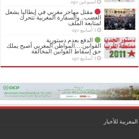
أسبوعين ago
مقتل مهاجر مغربي في إيطاليا يشعل
الغضب.. والسفارة المغربية تتحرك
لمتابعة الملف
3 أسابيع ago
الدفع بعدم دستورية
القوانين….المواطن المغربي أصبح يملك
حق إسقاط القوانين المخالفة
3 أسابيع ago
المغربية للأخبار