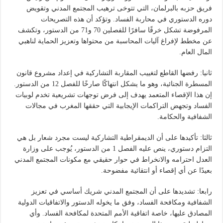
فريق حزبه بالبرلمان، التي تتوخى ترهيب المجتمع المدني وتقويض
دوره الدستوري في محاربة الفساد. وتؤكد أن هذه التصريحات
المرفوضة تشكل خرقًا سافرًا للفصلين 70 و71 من الدستور، وتكشف
عن مخطط لإفراغ آليات المحاسبة من محتواها وتعزيز الحماية لناهبي
المال العام.
ثانيا: رفضها القاطع لتغييب المقاربة التشاركية في إعداد مشروع قانون
المسطرة الجنائية، وهو ما يشكل انتهاكًا صارخًا للفصل 12 من الدستور.
إن هذا الإقصاء المتعمد يهدف إلى فرض توجهات تشريعية تخدم لوبيات
الفساد وتجهض التراكمات الإيجابية التي حققها المغرب في مجالات
الشفافية والحكامة.
ثالثا: تأكيدها على أن الديمقراطية التشاركية ليست مجرد شعار بل هي
التزام دستوري، ينص عليه الفصل 1 من الدستور، يُوجب على وزارة
العدل احترامه والانخراط في حوار حقيقي مع مكونات المجتمع المدني
بعيدًا عن أي إقصاء أو انتقائية مفضوحة.
رابعا: تشديدها على أن المجتمع المدني شريك أساسي في تعزيز
الشفافية ومكافحة الفساد، وفق ما يخوله الدستور والاتفاقيات الدولية
المصادق عليها، خاصة اتفاقية الأمم المتحدة لمكافحة الفساد. وأي