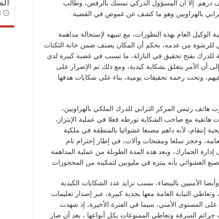
الم
 عام لتسليمه الرشوة المحددة في 20 ألف درهم. إلا أن المسؤول الدركي تمسك بالرفض، وطالب
3 أسا
ترابي بالهراويين وهو ما كشف عن غموض في القضية.
 الوكيل العام بهذه التطورات، مع تنبيهه لإستحالة مداهمة
ي للرشوة من عدمه، بحكم أن المكان يصنف ضمن خانة الثكنات
ية للدرك بفتح تحقيق في النازلة، ما تسبب في غضبة كبيرة لدى
لى أن الأمر يتعلق بشكاية كيدية، ومع ذلك تم الإصرار على
 فيهم، وتحت رحمة تحقيقات يومية، بناء على شكايات هدفها
هاتف رئيس المركز الترابي للدرك الملكي بالهراويين،
ات هاتفية مع صاحب الشكاية تورطه فعلا في عملية الإبتزاز،
ية إنتقام، لأنه داهم مصنعا عشوائيا بالمنطقة في ملكية
العامة، وحجز سلعا ومفتحات وآلات، في إطار إحترام تام
إدارة الجمارك، وبعد هذه المدة الطويلة من عملية المداهمة
صنع العشوائي بأنه يبتزه في مليونين لتمكينه من المحجوزات
ضا الأمنيين بالبيضاء، بسبب تزايد عدد الشكايات الكيدية
تعاطي النيابة العامة معها بجدية كبيرة، عبر إصدار تعليمات
 على المستوى الأمني، سيما في الفترة الأخيرة، إذ شهدت
جرائم السرقة وتعاطي الممنوعات بكل أنواعها ، بعد أن صار