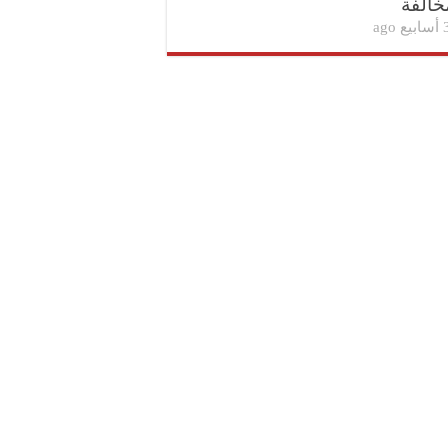
خالفة
بيع ago