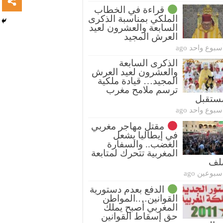
قراءة في الخطاب
الملكي بمناسبة الذكرى
السابعة والعشرون لعيد
العرش المجيد
سبوع واحد ago
الذكرى السابعة
والعشرون لعيد العرش
المجيد… قيادة ملكية
ترسم ملامح مغرب
ستقبل
سبوع واحد ago
مقتل مهاجر مغربي
في إيطاليا يشعل
الغضب.. والسفارة
المغربية تتحرك لمتابعة
ملف
سبوعين ago
الدفع بعدم دستورية
القوانين….المواطن
المغربي أصبح يملك
حق إسقاط القوانين