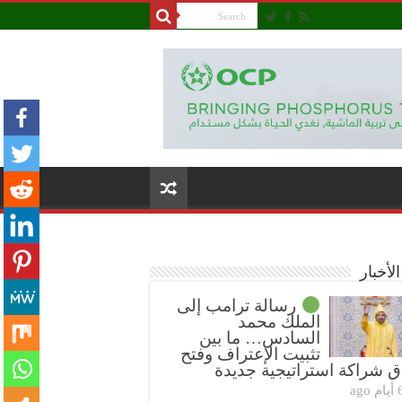
لأخبار
رسالة ترامب إلى
الملك محمد
السادس… ما بين
تثبيت الإعتراف وفتح
ق شراكة استراتيجية جديدة
ام ago