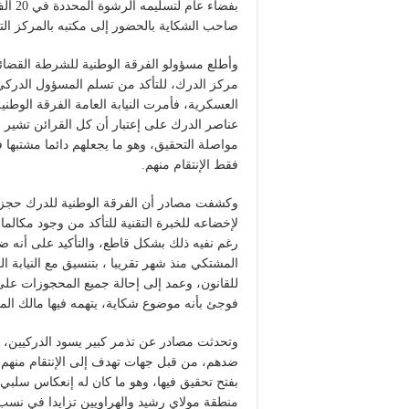
بفضاء
صاحب الشكاية بالحضور إلى مكتبه بالمركز ال
وأطلع مسؤولو الفرقة الوطنية للشرطة القضائية
مركز الدرك، للتأكد من تسلم المسؤول الدرك
العسكرية، فأمرت النيابة العامة الفرقة الوطن
عناصر الدرك على إعتبار أن كل القرائن تشير إ
مواصلة التحقيق، وهو ما يجعلهم دائما مشتبها
فقط الإنتقام منهم.
وكشفت مصادر أن الفرقة الوطنية للدرك حجزت 
لإخضاعه للخبرة التقنية للتأكد من وجود مكالم
رغم نفيه ذلك بشكل قاطع، والتأكيد على أنه ضح
المشتكي منذ شهر تقريبا ، بتنسيق مع النيابة 
للقانون، وعمد إلى إحالة جميع المحجوزات على 
فوجئ بأنه موضوع شكاية، يتهمه فيها مالك الم
وتحدثت مصادر عن تذمر كبير يسود الدركيين، وأي
ضدهم، من قبل جهات تهدف إلى الإنتقام منهم، و
بفتح تحقيق فيها، وهو ما كان له إنعكاس سلبي
منطقة مولاي رشيد والهراويين تزايدا في نسب 