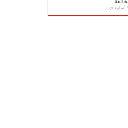
خالفة
بيع ago