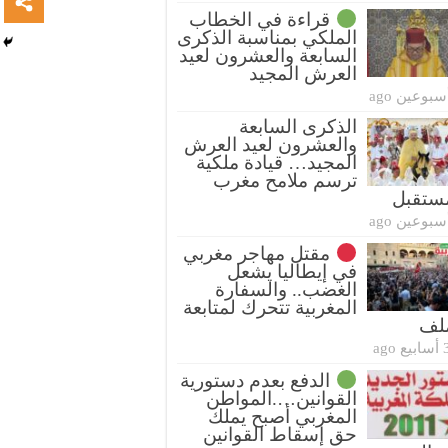
قراءة في الخطاب
الملكي بمناسبة الذكرى
السابعة والعشرون لعيد
العرش المجيد
سبوعين ago
الذكرى السابعة
والعشرون لعيد العرش
المجيد… قيادة ملكية
ترسم ملامح مغرب
ستقبل
سبوعين ago
مقتل مهاجر مغربي
في إيطاليا يشعل
الغضب.. والسفارة
المغربية تتحرك لمتابعة
ملف
بيع ago
الدفع بعدم دستورية
القوانين….المواطن
المغربي أصبح يملك
حق إسقاط القوانين