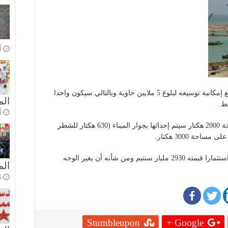
أ
ميناء الناظور سيتسع لمعالجة 3 ملايين حاوية مع إمكانية توسيعه لبلوغ 5 ملايين حاوية وبالتالي سيكون واحدا
الم
ط.
أ
منطقة كبيرة للتسريع الصناعي تمتد على مساحة 2000 هكتار سيتم إحداثها بجوار الميناء (630 هكتار للشطر
حة 3000 هكتار.
مشروع ميناء الناظور غرب المتوسط سيكلف استثمارا قيمته 2930 مليار سنتيم ومن شأنه أن يغير الوجه
ال
3 أسا
Stumbleupon
Google +