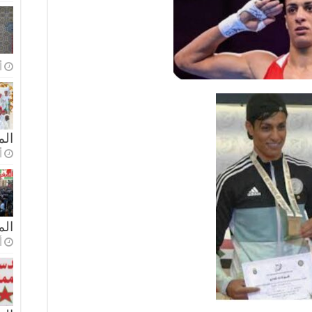
أ
الم
أ
ال
أ