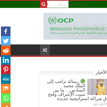
لأخبار
رسالة ترامب إلى
الملك محمد
السادس… ما بين
تثبيت الإعتراف وفتح
ق شراكة استراتيجية جديدة
ام ago