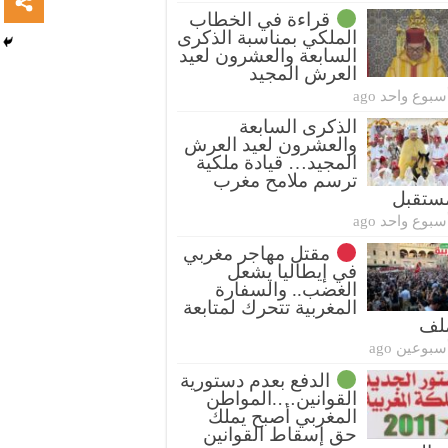
قراءة في الخطاب
الملكي بمناسبة الذكرى
السابعة والعشرون لعيد
العرش المجيد
سبوع واحد ago
الذكرى السابعة
والعشرون لعيد العرش
المجيد… قيادة ملكية
ترسم ملامح مغرب
ستقبل
سبوع واحد ago
مقتل مهاجر مغربي
في إيطاليا يشعل
الغضب.. والسفارة
المغربية تتحرك لمتابعة
ملف
سبوعين ago
الدفع بعدم دستورية
القوانين….المواطن
المغربي أصبح يملك
حق إسقاط القوانين