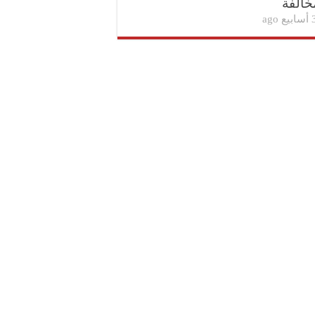
خالفة
بيع ago