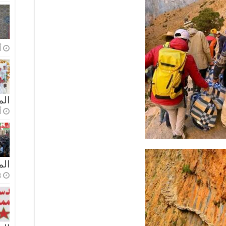
أ
الم
أ
ال
3 أسا