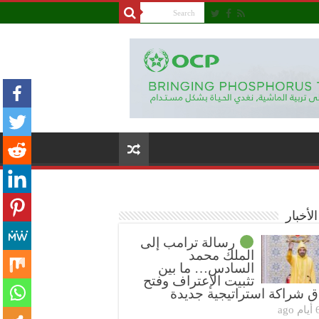
لأخبار
رسالة ترامب إلى
الملك محمد
السادس… ما بين
تثبيت الإعتراف وفتح
ق شراكة استراتيجية جديدة
ام ago