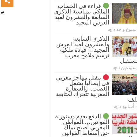
قراءة في الخطاب
الملكي بمناسبة الذكرى
السابعة والعشرون لعيد
العرش المجيد
سبوع واحد ago
الذكرى السابعة
والعشرون لعيد العرش
المجيد… قيادة ملكية
ترسم ملامح مغرب
ستقبل
سبوعين ago
مقتل مهاجر مغربي
في إيطاليا يشعل
الغضب.. والسفارة
المغربية تتحرك لمتابعة
ملف
بيع ago
الدفع بعدم دستورية
القوانين….المواطن
المغربي أصبح يملك
حق إسقاط القوانين