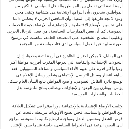
أزمة الثقة التي تفصل بين المواطن والفاعل السياسي. فالكثير من
المواطنين يشعرون بأن البرامج الإنتخابية هي متشابهة وتبقى مجرد
وعود لا تجد طريقها إلى التنفيذ، وأن التنافس الحزبي لا ينعكس دائما
على تحسين الأوضاع الإقتصادية والإجتماعية أو الإرتقاء بجودة الخدمات
العمومية. كما أن بعض الممارسات السياسية، من قبيل الترحال الحزبي
وتغليب المصالح الشخصية على المصلحة العامة، ساهمت في ترسيخ
صورة سلبية عن العمل السياسي لدى فئات واسعة من المجتمع.
في المقابل، لا يمكن اختزال الظاهرة في أزمة الثقة وحدها، إذ إن
التحولات الإجتماعية والثقافية التي يعرفها المغرب أفرزت مواطنا أكثر
وعيا وأكثر قدرة على تقييم الأداء السياسي ومساءلة المسؤولين. فقد
ساهم انتشار وسائل التواصل الإجتماعي وتطور وسائل الإعلام في
توسيع دائرة النقاش العمومي، وأصبح المواطن يتابع الشأن العام بشكل
يومي، ويقارن بين الوعود والإنجازات، ويطالب بنتائج ملموسة بدل
الخطابات والشعارات الموسمية.
وتلعب الأوضاع الإقتصادية والإجتماعية دورا مؤثرا في تشكيل العلاقة
بين المواطن والسياسة. فحين تصبح الأولويات مرتبطة بالبحث عن
فرص الشغل وتحسين الدخل ومواجهة ارتفاع تكاليف المعيشة، تتراجع
لدى البعض الرغبة في الانخراط السياسي، خاصة عندما يسود الإعتقاد