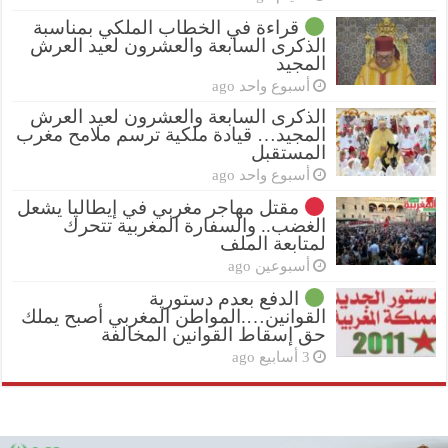
قراءة في الخطاب الملكي بمناسبة
الذكرى السابعة والعشرون لعيد العرش
المجيد
أسبوع واحد ago
الذكرى السابعة والعشرون لعيد العرش
المجيد… قيادة ملكية ترسم ملامح مغرب
المستقبل
أسبوع واحد ago
مقتل مهاجر مغربي في إيطاليا يشعل
الغضب.. والسفارة المغربية تتحرك
لمتابعة الملف
أسبوعين ago
الدفع بعدم دستورية
القوانين….المواطن المغربي أصبح يملك
حق إسقاط القوانين المخالفة
3 أسابيع ago