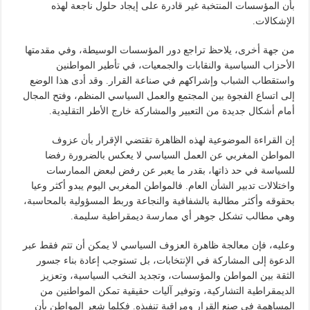
بأن المؤسسات المنتخبة غير قادرة على إيجاد حلول ناجعة لهذه
الإشكالات.
من جهة أخرى، يلاحظ تراجع دور المؤسسات الوسيطة، وفي مقدمتها
الأحزاب السياسية والنقابات والجمعيات، في تأطير المواطنين
واستقطاب الشباب وإشراكهم في صناعة القرار. وقد أدى هذا الوضع
إلى اتساع الفجوة بين المجتمع والعمل السياسي المنظم، وفتح المجال
أمام أشكال جديدة من التعبير والمشاركة خارج الأطر التقليدية.
إن القراءة الموضوعية لهذه الظاهرة تقتضي الإقرار بأن عزوف
المواطن المغربي عن العمل السياسي لا يعكس بالضرورة رفضا
للسياسة في حد ذاتها، بقدر ما يعبر عن رفض لبعض الممارسات
واختلالات تدبير الشأن العام. فالمواطن المغربي اليوم يبدو أكثر وعيا
بحقوقه وأكثر مطالبة بالشفافية والنجاعة وربط المسؤولية بالمحاسبة،
وهي مطالب تشكل جوهر أي ممارسة ديمقراطية سليمة.
وعليه، فإن معالجة ظاهرة العزوف السياسي لا يمكن أن تتم فقط عبر
الدعوة إلى المشاركة في الإنتخابات، بل تستوجب إعادة بناء جسور
الثقة بين المواطن والمؤسسات، وتجديد النخب السياسية، وتعزيز
الديمقراطية التشاركية، وتوفير آليات حقيقية تمكن المواطنين من
المساهمة في صنع القرار ومراقبة تنفيذه. فكلما شعر المواطن بأن