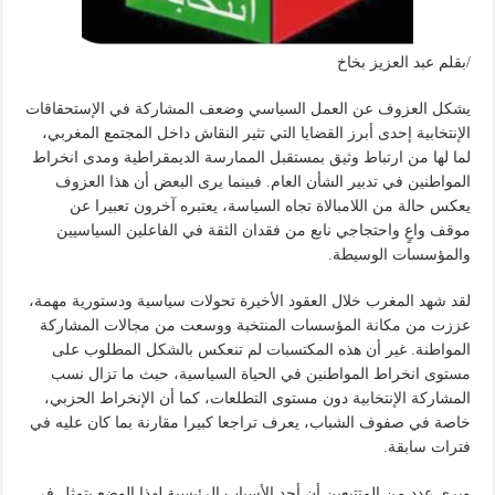
/بقلم عبد العزيز بخاخ
يشكل العزوف عن العمل السياسي وضعف المشاركة في الإستحقاقات
الإنتخابية إحدى أبرز القضايا التي تثير النقاش داخل المجتمع المغربي،
لما لها من ارتباط وثيق بمستقبل الممارسة الديمقراطية ومدى انخراط
المواطنين في تدبير الشأن العام. فبينما يرى البعض أن هذا العزوف
يعكس حالة من اللامبالاة تجاه السياسة، يعتبره آخرون تعبيرا عن
موقف واعٍ واحتجاجي نابع من فقدان الثقة في الفاعلين السياسيين
والمؤسسات الوسيطة.
لقد شهد المغرب خلال العقود الأخيرة تحولات سياسية ودستورية مهمة،
عززت من مكانة المؤسسات المنتخبة ووسعت من مجالات المشاركة
المواطنة. غير أن هذه المكتسبات لم تنعكس بالشكل المطلوب على
مستوى انخراط المواطنين في الحياة السياسية، حيث ما تزال نسب
المشاركة الإنتخابية دون مستوى التطلعات، كما أن الإنخراط الحزبي،
خاصة في صفوف الشباب، يعرف تراجعا كبيرا مقارنة بما كان عليه في
فترات سابقة.
ويرى عدد من المتتبعين أن أحد الأسباب الرئيسية لهذا الوضع يتمثل في