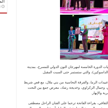
الم
3 أسا
اء اليوم الثلاثاء 3 دجنبر 2024، فعاليات الدورة الخامسة لمهرجان النون الدولي للمسرح، بمدينة
الداسوكين)، والتي ستستمر حتى السبت المقبل.
عبيدات الرما، والفرقة النحاسية من بني ملال، مع قص شريط
 وجمال الزكراوي، وخديجة رشاد، معرض جمع بين النحت
ة والإبهار.
الثقافي، بقراءة الفاتحة ترحما على الفنان الراحل مصطفى