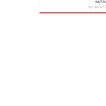
خالفة
بيع ago