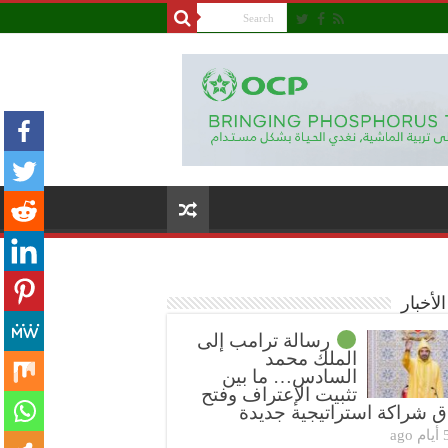
لأخبار
رسالة ترامب إلى
الملك محمد
السادس… ما بين
تثبيت الإعتراف وفتح
ق شراكة استراتيجية جديدة
ام ago