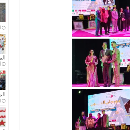
أ
الم
أ
ال
أ