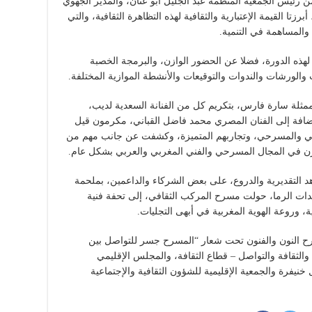
 رئيس الجمعية المنظمة عبد الجليل أبو عنان، والمدير الجهوي
تا القيمة الإعتبارية والثقافية لهذه التظاهرة الثقافية، والتي
المساهمة في التنمية.
 لهذه الدورة، فضلا عن الحضور الوازن، والبرمجة الخصبة
 والورشات والندوات والتوقيعات والأنشطة الموازية المختلفة.
لممثلة سارة فارس، بتكريم كل من الفنانة السعدية لديب،
إضافة إلى الفنان المصري محمد فاضل القباني، مكرمون قيل
ي والمسرحي، وتجاربهم المتميزة، وكشفت عن جانب مهم من
لوازن في المجال المسرحي والفني المغربي والعربي بشكل عام.
 التقديرية والدروع، على بعض الشركاء والداعمين، بملحمة
دات الرما، حولت مسرح المركب الثقافي، إلى تحفة فنية
، وروعة الهوية المغربية في أبهى التجليات.
رح النون والفنون تحت شعار “المسرح جسر للتواصل بين
لثقافة والتواصل – قطاع الثقافة، والمجلس الإقليمي
يفرة والجمعية الإقليمية للشؤون الثقافية والإجتماعية