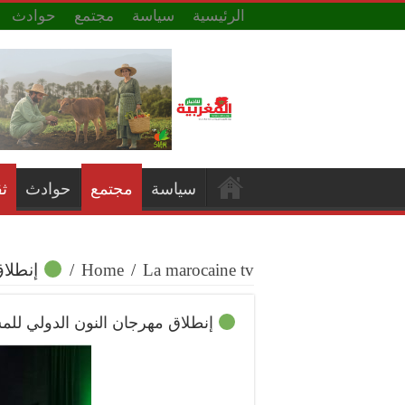
الرئيسية
سياسة
مجتمع
حوادث
سياسة
مجتمع
حوادث
ث
La marocaine tv
/
Home
/
إنطلاق
إنطلاق مهرجان النون الدولي للم