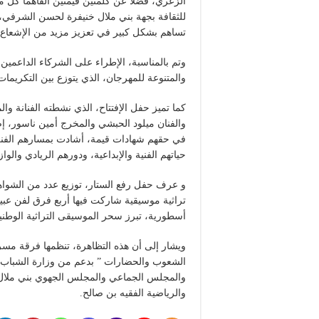
الزعري، فضلا عن كلمتين قيمتين ألقاهما كل من
للثقافة بجهة بني ملال خنيفرة لحسن الشرفي، أبرز
تساهم بشكل كبير في تعزيز مزيد من الإشعاع و
وتم بالمناسبة، الإطراء على الشركاء الداعمين
والمتنوعة للمهرجان، الذي يتوزع بين التكريمات
كما تميز حفل الإفتتاح، الذي نشطته الفنانة وا
والفنان ميلود الحبشي والمخرج أمين ناسور، 
في حقهم شهادات قيمة، أشادت بمسارهم الفن
حياتهم الفنية والإبداعية، ودورهم الريادي وا
و عرف حفل رفع الستار، توزيع عدد من الشواهد
تراثية موسيقية شاركت فيها أربع فرق لفن عبي
أسطورية، تبرز سحر الموسيقى التراثية الوطنية
ويشار إلى أن هذه التظاهرة، تنظمها فرقة مس
الشعوب والحضارات ” بدعم من وزارة الشباب وا
والمجلس الجماعي والمجلس الجهوي بني ملال خن
والرياضية الفقيه بن صالح.