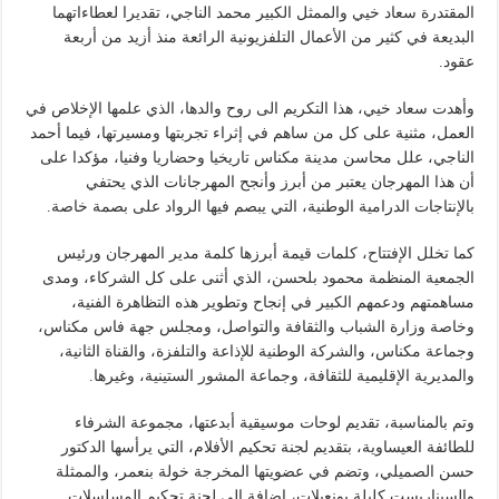
المقتدرة سعاد خيي والممثل الكبير محمد الناجي، تقديرا لعطاءاتهما
البديعة في كثير من الأعمال التلفزيونية الرائعة منذ أزيد من أربعة
عقود.
وأهدت سعاد خيي، هذا التكريم الى روح والدها، الذي علمها الإخلاص في
العمل، مثنية على كل من ساهم في إثراء تجربتها ومسيرتها، فيما أحمد
الناجي، علل محاسن مدينة مكناس تاريخيا وحضاريا وفنيا، مؤكدا على
أن هذا المهرجان يعتبر من أبرز وأنجح المهرجانات الذي يحتفي
بالإنتاجات الدرامية الوطنية، التي يبصم فيها الرواد على بصمة خاصة.
كما تخلل الإفتتاح، كلمات قيمة أبرزها كلمة مدير المهرجان ورئيس
الجمعية المنظمة محمود بلحسن، الذي أثنى على كل الشركاء، ومدى
مساهمتهم ودعمهم الكبير في إنجاح وتطوير هذه التظاهرة الفنية،
وخاصة وزارة الشباب والثقافة والتواصل، ومجلس جهة فاس مكناس،
وجماعة مكناس، والشركة الوطنية للإذاعة والتلفزة، والقناة الثانية،
والمديرية الإقليمية للثقافة، وجماعة المشور الستينية، وغيرها.
وتم بالمناسبة، تقديم لوحات موسيقية أبدعتها، مجموعة الشرفاء
للطائفة العيساوية، بتقديم لجنة تحكيم الأفلام، التي يرأسها الدكتور
حسن الصميلي، وتضم في عضويتها المخرجة خولة بنعمر، والممثلة
والسيناريست كليلة بونعيلات، إضافة الى لجنة تحكيم المسلسلات