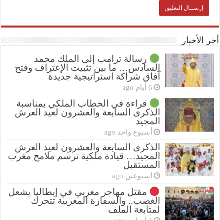
أخر الأخبار
رسالة ترامب إلى الملك محمد
السادس… ما بين تثبيت الإعتراف وفتح
آفاق شراكة استراتيجية جديدة
6 أيام ago
قراءة في الخطاب الملكي بمناسبة
الذكرى السابعة والعشرون لعيد العرش
المجيد
أسبوع واحد ago
الذكرى السابعة والعشرون لعيد العرش
المجيد… قيادة ملكية ترسم ملامح مغرب
المستقبل
أسبوعين ago
مقتل مهاجر مغربي في إيطاليا يشعل
الغضب.. والسفارة المغربية تتحرك
لمتابعة الملف