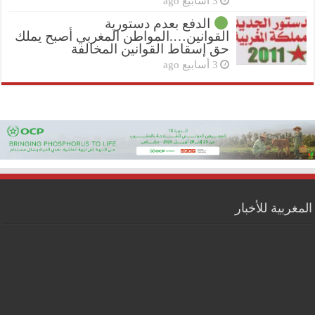
3 أسابيع ago
الدفع بعدم دستورية
القوانين….المواطن المغربي أصبح يملك
حق إسقاط القوانين المخالفة
3 أسابيع ago
المغربية للأخبار