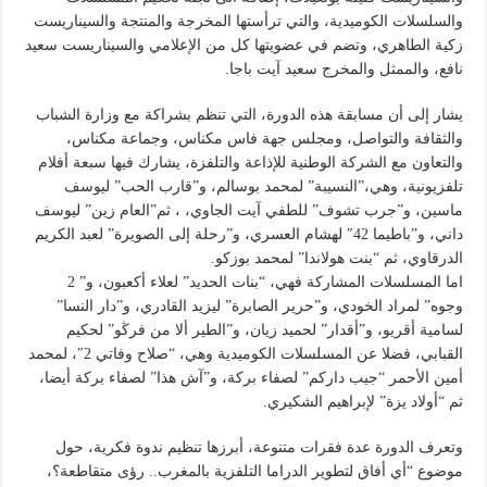
والسلسلات الكوميدية، والتي ترأستها المخرجة والمنتجة والسيناريست
زكية الطاهري، وتضم في عضويتها كل من الإعلامي والسيناريست سعيد
نافع، والممثل والمخرج سعيد آيت باجا.
يشار إلى أن مسابقة هذه الدورة، التي تنظم بشراكة مع وزارة الشباب
والثقافة والتواصل، ومجلس جهة فاس مكناس، وجماعة مكناس،
والتعاون مع الشركة الوطنية للإذاعة والتلفزة، يشارك فيها سبعة أفلام
تلفزيونية، وهي،”النسيبة” لمحمد بوسالم، و”قارب الحب” ليوسف
ماسين، و”جرب تشوف” للطفي آيت الجاوي، ، ثم”العام زين” ليوسف
داني، و”باطيما 42″ لهشام العسري، و”رحلة إلى الصويرة” لعبد الكريم
الدرقاوي، ثم “بنت هولاندا” لمحمد بوزكو.
اما المسلسلات المشاركة فهي، “بنات الحديد” لعلاء أكعبون، و” 2
وجوه” لمراد الخودي، و”حرير الصابرة” ليزيد القادري، و”دار النسا”
لسامية أقريو، و”أقدار” لحميد زيان، و”الطير ألا من فرڭو” لحكيم
القبابي، فضلا عن المسلسلات الكوميدية وهي، “صلاح وفاتي 2″، لمحمد
أمين الأحمر “جيب داركم” لصفاء بركة، و”آش هذا” لصفاء بركة أيضا،
ثم “أولاد يزة” لإبراهيم الشكيري.
وتعرف الدورة عدة فقرات متنوعة، أبرزها تنظيم ندوة فكرية، حول
موضوع “أي أفاق لتطوير الدراما التلفزية بالمغرب.. رؤى متقاطعة؟،