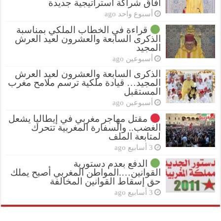
آفاق شراكة استراتيجية جديدة
أسبوع واحد ago
قراءة في الخطاب الملكي بمناسبة
الذكرى السابعة والعشرون لعيد العرش
المجيد
أسبوعين ago
الذكرى السابعة والعشرون لعيد العرش
المجيد… قيادة ملكية ترسم ملامح مغرب
المستقبل
أسبوعين ago
مقتل مهاجر مغربي في إيطاليا يشعل
الغضب.. والسفارة المغربية تتحرك
لمتابعة الملف
3 أسابيع ago
الدفع بعدم دستورية
القوانين….المواطن المغربي أصبح يملك
حق إسقاط القوانين المخالفة
3 أسابيع ago