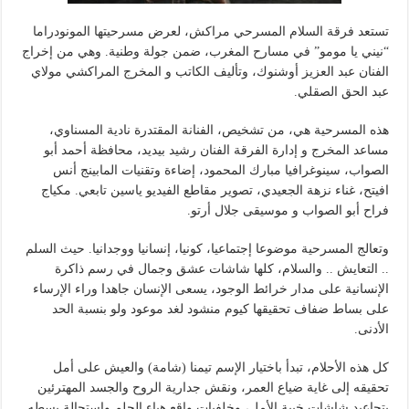
تستعد فرقة السلام المسرحي مراكش، لعرض مسرحيتها المونودراما
“نيني يا مومو” في مسارح المغرب، ضمن جولة وطنية. وهي من إخراج
الفنان عبد العزيز أوشنوك، وتأليف الكاتب و المخرج المراكشي مولاي
عبد الحق الصقلي.
هذه المسرحية هي، من تشخيص، الفنانة المقتدرة نادية المسناوي،
مساعد المخرج و إدارة الفرقة الفنان رشيد بيديد، محافظة أحمد أبو
الصواب، سينوغرافيا مبارك المحمود، إضاءة وتقنيات المابينج أنس
افيتح، غناء نزهة الجعيدي، تصوير مقاطع الفيديو ياسين تابعي. مكياج
فراح أبو الصواب و موسيقى جلال أرتو.
وتعالج المسرحية موضوعا إجتماعيا، كونيا، إنسانيا ووجدانيا. حيث السلم
.. التعايش .. والسلام، كلها شاشات عشق وجمال في رسم ذاكرة
الإنسانية على مدار خرائط الوجود، يسعى الإنسان جاهدا وراء الإرساء
على بساط ضفاف تحقيقها كيوم منشود لغد موعود ولو بنسبة الحد
الأدنى.
كل هذه الأحلام، تبدأ باختيار الإسم تيمنا (شامة) والعيش على أمل
تحقيقه إلى غاية ضياع العمر، ونقش جدارية الروح والجسد المهترئين
بتجاعيد شاشات خيبة الأمل، وخلفيات واقع هباء الحلم وإستحالة بسطه