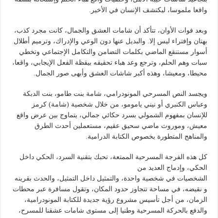
واقعا ملموسا، ليكتشف الإنسان في الأخير.
وبعد فوات الأوان، تتأكد أن شامات العشق والجمال، كانت مجرد كذب،
بهتان وإفتراء ليس إلا. والبديل عنها دون الوعي والإدراك، وترميم أطلال
أسوار مستنقع الماضي بكلمات التضامن والتكامل الإجتماعي وتخطي
سبات وهم الحلم، وترجع وعد هباء تحقيقه بيقظة الفعل الإيجابي، واقعا،
محيطا، ومعيشا، وهذه أكبر شاشات العشق وأبهى صور الجمال.
ويجسد النص المسرحي المونودرامي، شامة بنت طامو، بنت الدبكة
وعباس الكنبري أو نيني يامومو، من خلال شخصية (شامة) كرمز
للإنسان بمفهوم الشمولي بسرد حكائي جمالي، يتماوج بين عرض واقع
معيش، وموروث ماضي سحيق عقيم، مستعملين أحدث الطرق
والمناهج المتطورة بخصوص الكتابة الدرامية.
كل هذه الفرجة المسرحية الممتعة، تحبك بتقنية السرد، الحكي داخل
الحكي، وإدماج العديد من
الشخصيات في شخصية واحدة، والتمثيل داخل التمثيل، والحدث بقرينه
و نقيضه، في مساحة تتجاوز حدود المكان، وتقول مسافرة عبر محطات
الزمان، من أجل تأسيس مشروع رؤية جديدة للكتابة المونودرامية،
والدفع بالحركة المسرحية وطنيا إلى مستوى شامات عشقنا للمسرح،