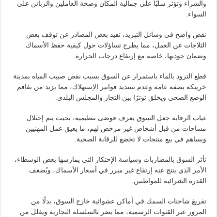
والشراء وتؤثر سلبًا على جمالية المكان وصحة العاملين والزبائن على
السواء.
نقص واضح في وسائل التبريد، تفيد بعض المصادر عن توقف بعض
الثلاجات عن العمل، مما يطرح تساؤلات حول كيفية حفظ الأسماك
وضمان جودتها، خاصة مع إرتفاع درجات الحرارة.
​قطع التزود بالماء باستمرار عن السوق بسبب نقص صبيب المياه بمدينة
خريبكة بصفة عامة وعدم تسديد فواتير الإستهلاك، مما يزيد من تفاقم
الوضع الصحي ويخلق توترًا بين التجار والمجلس البلدي.
​غياب الرقابة جعل السوق يعرف فوضى تنظيمية، بحيث يتم إحتلال
مساحات من قبل أشخاص غير مرخص لهم، ما يعيق عمل المهنيين
ويساهم في بيع منتجات لا تخضع للرقابة الصحية.
​تأثر السوق بالمضاربات وسياسة الإحتكار التي يمارسها بعض الوسطاء،
الأمر الذي ينتج عنه إرتفاع غير مبرر في أسعار الأسماك، ويُضعف
القدرة الشرائية للمواطنين.
​تفريغ شاحنات السمك في أماكن عشوائية خارج السوق، بدلًا من
المرور عبر القنوات الرسمية، مما يضر بالسلسلة التجارية ويقلل من