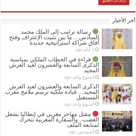
أخر الأخبار
رسالة ترامب إلى الملك محمد
السادس… ما بين تثبيت الإعتراف وفتح
آفاق شراكة استراتيجية جديدة
5 أيام ago
قراءة في الخطاب الملكي بمناسبة
الذكرى السابعة والعشرون لعيد العرش
المجيد
أسبوع واحد ago
الذكرى السابعة والعشرون لعيد العرش
المجيد… قيادة ملكية ترسم ملامح مغرب
المستقبل
أسبوع واحد ago
مقتل مهاجر مغربي في إيطاليا يشعل
الغضب.. والسفارة المغربية تتحرك
لمتابعة الملف
أسبوعين ago