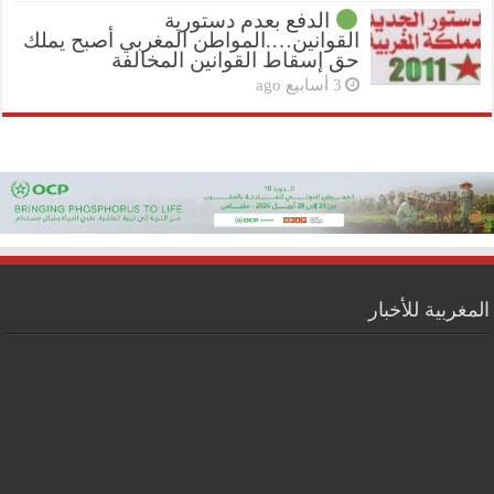
الدفع بعدم دستورية
القوانين….المواطن المغربي أصبح يملك
حق إسقاط القوانين المخالفة
3 أسابيع ago
المغربية للأخبار