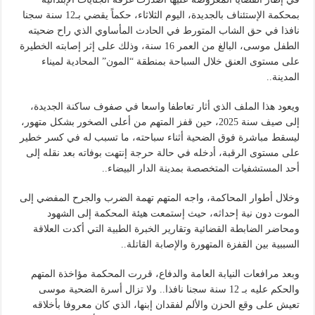
بمحكمة الإستئناف بالجديدة، اليوم الثلاثاء، حكماً يقضي بـ12 سنة سجنا
نافذا في حق الشاب المتورط في الحادث المأساوي الذي راح ضحيته
الطفل موسى، البالغ من العمر 16 سنة، وذلك على إثر إصابته الخطيرة
على مستوى العنق خلال السباحة بمنطقة “المون” المحادية لميناء
المدينة..
ويعود هذا الملف الذي أثار تعاطفا واسعا في صفوف ساكنة الجديدة،
إلى صيف سنة 2025، حين قفز المتهم من أعلى الصخور بشكل متهور،
ليسقط مباشرة فوق الضحية أثناء سباحته، ما تسبب له في كسر خطير
على مستوى الرقبة، أدخله في حالة حرجة إنتهت بوفاته بعد نقله إلى
أحد المستشفيات المتخصصة بمدينة الدار البيضاء..
وخلال أطوار المحاكمة، واجه المتهم تهمة الضرب والجرح المفضي إلى
الموت دون نية إحداثه، حيث إستمعت هيئة المحكمة إلى الشهود
ومحاضر الضابطة القضائية وتقارير الخبرة الطبية التي أكدت العلاقة
السببية بين القفزة المتهورة والإصابة القاتلة..
وبعد مرافعات النيابة العامة والدفاع، قررت المحكمة مؤاخذة المتهم
والحكم عليه بـ 12 سنة سجنا نافذا.. ولا تزال أسرة الضحية موسى
تعيش على وقع الحزن والألم لفقدان إبنها، الذي كان معروفا بأخلاقه