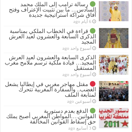
رسالة ترامب إلى الملك محمد
السادس… ما بين تثبيت الإعتراف وفتح
آفاق شراكة استراتيجية جديدة
6 أيام ago
قراءة في الخطاب الملكي بمناسبة
الذكرى السابعة والعشرون لعيد العرش
المجيد
أسبوع واحد ago
الذكرى السابعة والعشرون لعيد العرش
المجيد… قيادة ملكية ترسم ملامح مغرب
المستقبل
أسبوع واحد ago
مقتل مهاجر مغربي في إيطاليا يشعل
الغضب.. والسفارة المغربية تتحرك
لمتابعة الملف
أسبوعين ago
الدفع بعدم دستورية
القوانين….المواطن المغربي أصبح يملك
حق إسقاط القوانين المخالفة
3 أسابيع ago