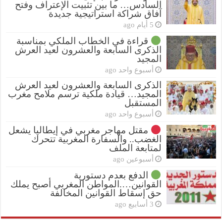
السادس… ما بين تثبيت الإعتراف وفتح
آفاق شراكة استراتيجية جديدة
5 أيام ago
قراءة في الخطاب الملكي بمناسبة
الذكرى السابعة والعشرون لعيد العرش
المجيد
أسبوع واحد ago
الذكرى السابعة والعشرون لعيد العرش
المجيد… قيادة ملكية ترسم ملامح مغرب
المستقبل
أسبوع واحد ago
مقتل مهاجر مغربي في إيطاليا يشعل
الغضب.. والسفارة المغربية تتحرك
لمتابعة الملف
أسبوعين ago
الدفع بعدم دستورية
القوانين….المواطن المغربي أصبح يملك
حق إسقاط القوانين المخالفة
3 أسابيع ago