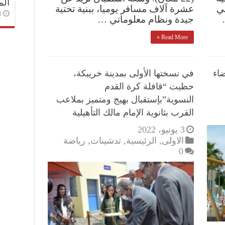
الم
ي
عشرة آلاف مسافر يوميا، ببنية تحتية
3 أسا
جيدة ونظام معلوماتي …
Read More »
اء
في نسختها الأولى بمدينة خريبكة،
حظيت “قافلة كرة القدم
النسوية”بإستقبال بهيج ومتميز بملاعب
القرب بثانوية الإمام مالك التأهيلية
3 يونيو، 2022
الاولى
,
الرئيسية
,
تدشينات
,
رياضة
0