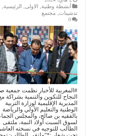
أنشطة وطنية
,
الاولى
,
الرئيسية
,
تدشينات
,
مجتمع
0
#المغربية للأخبار نظمت جمعية صن
النجاح للتكوين والتنمية بشراكة مع
المديرية الإقليمية لوزارة التربية
الوطنية والتعليم الأولي والرياضة
بالفقيه بن صالح، والمجلس الجما
لسوق السبت أولاد النمة، ملتقى
الطالب للتوجيه في نسخته العاشر
تحت شعار :*”ملتقى الطالب: توج