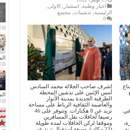
اخبار وطنية
,
استثمار
,
الاولى
,
الرئيسية
,
تدشينات
,
مجتمع
0
أ
الم
أ
اع
اشرف صاحب الجلالة محمد السادس
أمس الإثنين على تدشين المحطة
ال
الطرقية الجديدة بمدينة الأنوار
أ
والعاصمة الثقافية الرباط على مساحة
عي
تزيد عن 8 هكتارات. وتتوفر على 46
رصيفا لحافلات نقل المسافرين
ة،
وموقفا لركن الحافلات لمدة طويلة
يه
(22 مكان). وسعة استقبال تزيد عن