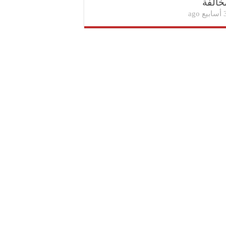
خالفة
بيع ago