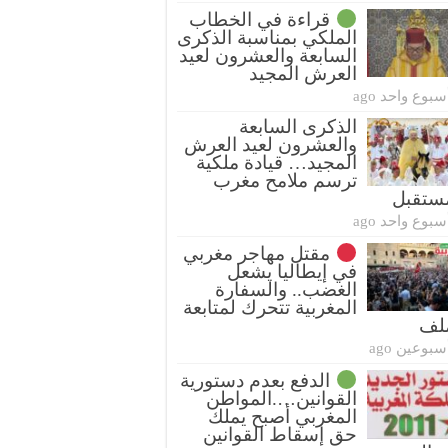
قراءة في الخطاب
الملكي بمناسبة الذكرى
السابعة والعشرون لعيد
العرش المجيد
سبوع واحد ago
الذكرى السابعة
والعشرون لعيد العرش
المجيد… قيادة ملكية
ترسم ملامح مغرب
ستقبل
سبوع واحد ago
مقتل مهاجر مغربي
في إيطاليا يشعل
الغضب.. والسفارة
المغربية تتحرك لمتابعة
ملف
سبوعين ago
الدفع بعدم دستورية
القوانين….المواطن
المغربي أصبح يملك
حق إسقاط القوانين