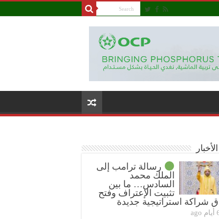
لأخبار
رسالة ترامب إلى
الملك محمد
السادس… ما بين
تثبيت الإعتراف وفتح
ق شراكة استراتيجية جديدة
ام ago