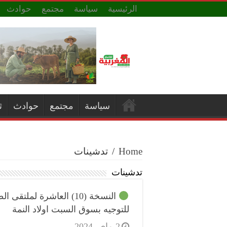
الرئيسية
سياسة
مجتمع
حوادث
سياسة
مجتمع
حوادث
ث
Home
/
تدشينات
تدشينات
النسخة (10) العاشرة لملتقى 
للتوجيه بسوق السبت اولاد النمة
2 ماي، 2024