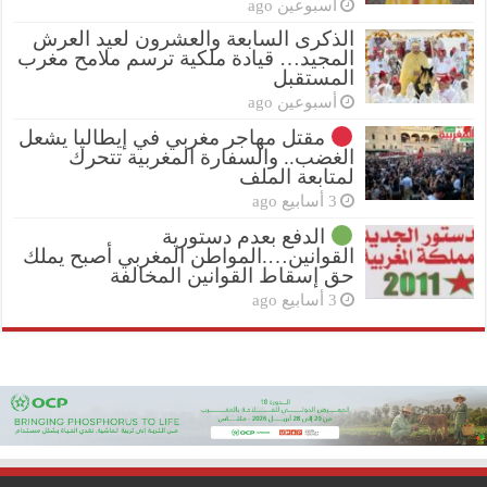
أسبوعين ago
الذكرى السابعة والعشرون لعيد العرش
المجيد… قيادة ملكية ترسم ملامح مغرب
المستقبل
أسبوعين ago
مقتل مهاجر مغربي في إيطاليا يشعل
الغضب.. والسفارة المغربية تتحرك
لمتابعة الملف
3 أسابيع ago
الدفع بعدم دستورية
القوانين….المواطن المغربي أصبح يملك
حق إسقاط القوانين المخالفة
3 أسابيع ago