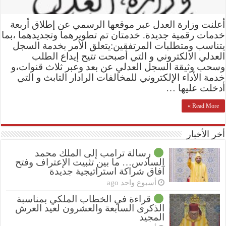
أعلنت وزارة العدل عبر موقعها الرسمي عن إطلاق أربعة
خدمات رقمية جديدة. خدمتان تم تطويرهما وتجديدهما ،بما
يتناسب ومتطلبات المرتفقين:يتعلق الأمر بخدمة السجل
العدلي الالكتروني و التي أصبحت تتيح إيداع الطلب
وسحب وثيقة السجل العدلي عن بعد وعبر ثلاث قنوات،و
خدمة الأداء الإلكتروني للمخالفات الرادار التابث و التي
أدخلت عليها …
Read More »
أخر الأخبار
رسالة ترامب إلى الملك محمد
السادس… ما بين تثبيت الإعتراف وفتح
آفاق شراكة استراتيجية جديدة
أسبوع واحد ago
قراءة في الخطاب الملكي بمناسبة
الذكرى السابعة والعشرون لعيد العرش
المجيد