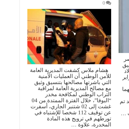
0
صر
يق
هشام ملاس كشفت المديرية العامة
اد
للأمن الوطني أن العمليات الأمنية
أربعاء 14 فبراير
التي باشرتها مصالحها بتنسيق وثيق
مع مصالح المديرية العامة لمراقبة
ما
التراب الوطني لمكافحة مخدر
“البوفا”، خلال الفترة الممتدة من 04
 تم
غشت إلى 02 شتنبر الجاري، أسفرت
عن توقيف 112 شخصا للإشتباه في
ت …
تورطهم في ترويج هذه المادة
المخدرة، علاوة …