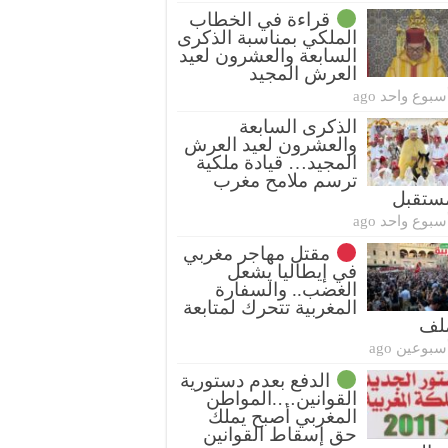
قراءة في الخطاب
الملكي بمناسبة الذكرى
السابعة والعشرون لعيد
العرش المجيد
سبوع واحد ago
الذكرى السابعة
والعشرون لعيد العرش
المجيد… قيادة ملكية
ترسم ملامح مغرب
ستقبل
سبوع واحد ago
مقتل مهاجر مغربي
في إيطاليا يشعل
الغضب.. والسفارة
المغربية تتحرك لمتابعة
ملف
سبوعين ago
الدفع بعدم دستورية
القوانين….المواطن
المغربي أصبح يملك
حق إسقاط القوانين