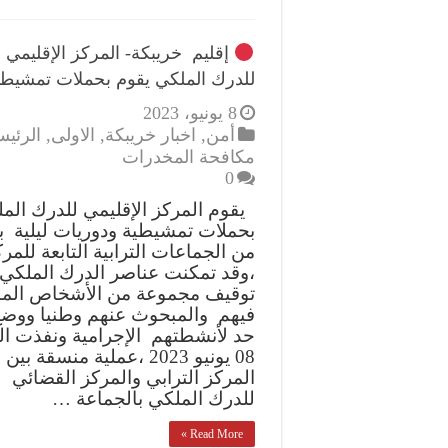
إقليم خريبكة- المركز الإقليمي
للدرك الملكي يقوم بحملات تمشيطي
8 يونيو، 2023
أمن
,
اخبار خريبكة
,
الاولى
,
الرئيس
مكافحة المخدرات
0
يقوم المركز الإقليمي للدرك الم
بحملات تمشيطية ودوريات ليلية ب
من الجماعات الترابية التابعة للمر
،وقد تمكنت عناصر الدرك الملكي
توقيف مجموعة من الأشخاص الم
فيهم والمبحوث عنهم وطنيا ووض
حد لأنشطتهم الإجرامية ونفذت ال
08 يونيو 2023 ،عملية منسقة بين
المركز الترابي والمركز القضائي
للدرك الملكي بالجماعة …
Read More »