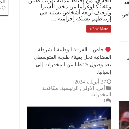
الجاري، من إحباط عملية تهريب طنين
الم
قد
و540 كيلوغراما من مخدر الشيرا
3 أسا
وتوقيف أربعة أشخاص يشتبه في
ياض
إرتباطهم بشبكة إجرامية …
Read More »
خاص – الفرقة الوطنية للشرطة
القضائية تحل بميناء طنجة المتوسطي
بعد وصول 25 طنا من المخدرات إلى
إسبانيا.
27 أبريل، 2024
أمن
,
الاولى
,
الرئيسية
,
مكافحة
المخدرات
0