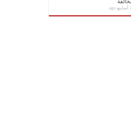
خالفة
بيع ago