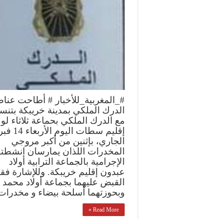
#_المغربية_للأخبار # أطاحت عنا
الدرك الملكي بمدينة خريبكة بتنس
مع الدرك الملكي بحماعة ثلاثاء لول
إقليم سطات اليوم ال
الجاري، بإثنين من أكبر مروجي
المخدرات اللذان يمارسان انشطته
الإجرامية بالجماعة الترابية أولاد
عبدون إقليم خريبكة. وللإشارة فقد
القبض عليهما بجماعة أولاد محمد
وبحوزتهما أسلحة بيضاء و مخدرا
Read More »