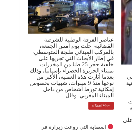
عناصر الفرقة الوطنية للشرطة
القضائية، حلت يوم أمس الجمعة،
بالمركب المينائي طنجة المتوسطي،
في إطار الأبحاث التي تجريها على
خلفية حجز 25 طنا من المخدرات
بميناء الجزيرة الخضراء بإسبانيا، وذلك
بي
بعدما أثارت هذه العملية، الأكبر من
ية
نوعها منذ 9 سنوات، شبهات بخصوص
إمكانية تورط أشخاص من داخل
الميناء المغربي. وقال …
ت
Read More »
ة
على
العصابة التي روعت زيرارة في