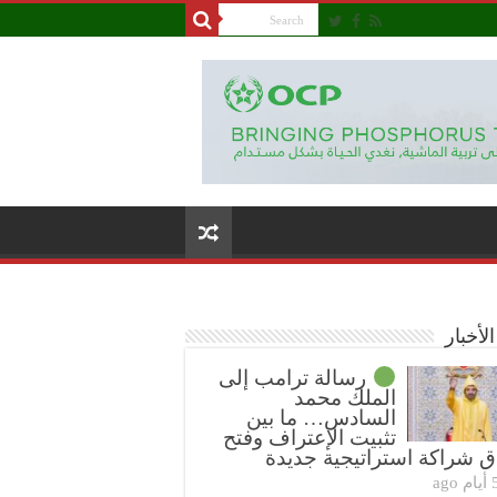
لأخبار
رسالة ترامب إلى
الملك محمد
السادس… ما بين
تثبيت الإعتراف وفتح
ق شراكة استراتيجية جديدة
ام ago