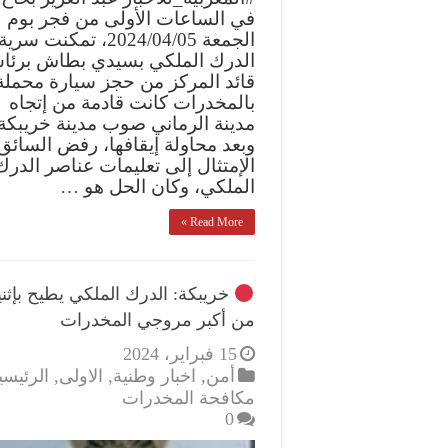
في الساعات الأولى من فجر بوم
الجمعة 2024/04/05، تمكنت سرية
الدرك الملكي بسيدي بطاش برئا
قائد المركز من حجز سيارة محملة
بالمخدرات كانت قادمة من إتجاه
مدينة الرماني صوب مدينة خريبكة.
وبعد محاولة إيقافها، رفض السائق
الإمتثال إلى تعليمات عناصر الدرك
الملكي، وكان الحل هو …
Read More »
خريبكة: الدرك الملكي يطيح بإثن
من أكبر مروجي المخدرات
15 فبراير، 2024
أمن
,
اخبار وطنية
,
الاولى
,
الرئيسي
مكافحة المخدرات
0