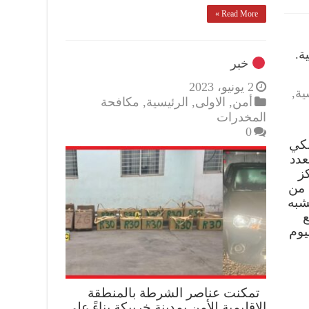
Read More »
ة.
خبر
2 يونيو، 2023
ية
,
أمن
,
الاولى
,
الرئيسية
,
مكافحة
المخدرات
0
لكي
عدد
كز
 من
شبه
ع
يوم
تمكنت عناصر الشرطة بالمنطقة
الإقليمية للأمن بمدينة خريبكة بناءً على