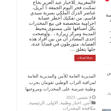
#المغربية_للاخبار عبد العزيز بخاخ
تمكنت فجر اليوم الجمعة 5 أبريل،
عناصر الدرك الملكي بسرية سيدي
سة
قاسم، من تفكيك أخطر عصابة
اجرامية متخصصة في بيع المخدرات
بكل أصنافها على مستوى محيط
المدينة ومركز زيرارة ، . وأوضحت
إحدى المصادر أن من بين أفراد هذه
العصابة، متورطون في قضايا عدة،
جلها يتعلق …
Read More »
ين
المديرية العامة للأمن والمديرية العامة
لمراقبة التراب الوطني تقومان بحرب
وطنية شرسة على المخدرات ومروجيها
ة
,
4 شتنبر، 2023
أمن
,
اخبار وطنية
,
الاولى
,
الرئيسية
,
مكافحة المخدرات