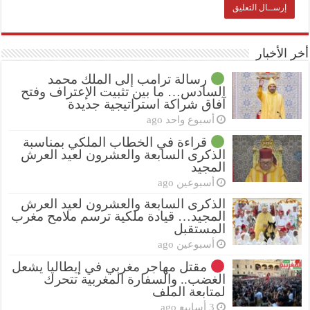
أخر الأخبار
رسالة ترامب إلى الملك محمد
السادس… ما بين تثبيت الإعتراف وفتح
آفاق شراكة استراتيجية جديدة
أسبوع واحد ago
قراءة في الخطاب الملكي بمناسبة
الذكرى السابعة والعشرون لعيد العرش
المجيد
أسبوعين ago
الذكرى السابعة والعشرون لعيد العرش
المجيد… قيادة ملكية ترسم ملامح مغرب
المستقبل
أسبوعين ago
مقتل مهاجر مغربي في إيطاليا يشعل
الغضب.. والسفارة المغربية تتحرك
لمتابعة الملف
3 أسابيع ago