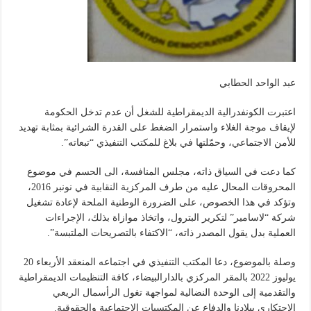
عبد الواحد الحطابي
اعتبرت الكونفدرالية الديمقراطية للشغل أن عدم تدخل الحكومة
لإيقاف موجة الغلاء واستمرار الضغط على القدرة الشرائية بمثابة تهديد
للأمن الاجتماعي، وحمّلتها في بلاغ للمكتب التنفيذي “تبعاته”.
كما دعت في السياق ذاته، مجلس المنافسة، الى الحسم في موضوع
المحروقات المحال عليه من طرف المركزية النقابية في نونبر 2016،
وتؤكد في هذا الخصوص، على الضرورة الوطنية الملحة لإعادة تشغيل
شركة “لاسامير” لتكرير البترول، واتخاذ موازاة بذلك، الإجراءات
العملية بدل يقول المصدر ذاته، “الاكتفاء بالتصريحات الملتبسة”.
وصلة بالموضوع، دعا المكتب التنفيذي في اجتماعه المنعقد الأربعاء 20
يوليوز 2022 بالمقر المركزي بالدارالبيضاء، كافة التنظيمات الديمقراطية
والتقدمية إلى الوحدة النضالية لمواجهة تغول الرأسمال الريعي
الاحتكاري ببلادنا والدفاع عن المكتسبات الاجتماعية والحقوقية.