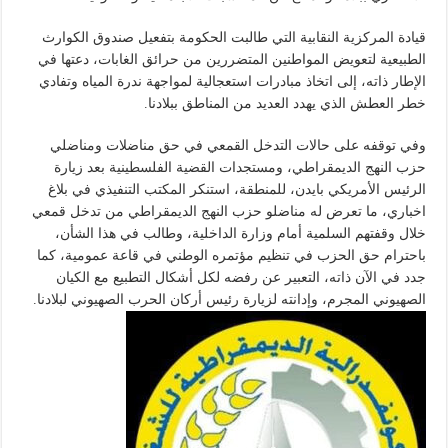
قيادة المركزية النقابية التي طالبت الحكومة بتفعيل صندوق الكوارث
الطبيعية لتعويض المواطنين المتضررين من حرائق الغابات، دعتها في
الإطار ذاته، إلى اتخاذ مبادرات استعجالية لمواجهة ندرة المياه وتفادي
خطر العطش الذي يهدد العديد من المناطق ببلادنا.
وفي توقفه على حالات التدخل القمعي في حق مناضلات ومناضلي
حزب النهج الديمقراطي، ومستجدات القضية الفلسطينية بعد زيارة
الرئيس الأمريكي بايدن، للمنطقة، استنكر المكتب التنفيذي في بلاغ
اخباري، ما تعرض له مناضلو حزب النهج الديمقراطي من تدخل قمعي
خلال وقفتهم السلمية أمام وزارة الداخلية، وطالب في هذا الشأن،
باحترام حق الحزب في تنظيم مؤتمره الوطني في قاعة عمومية، كما
جدد في الآن ذاته، التعبير عن رفضه لكل أشكال التطبيع مع الكيان
الصهيوني المجرم، وإدانته لزيارة رئيس أركان الحرب الصهيوني لبلادنا.