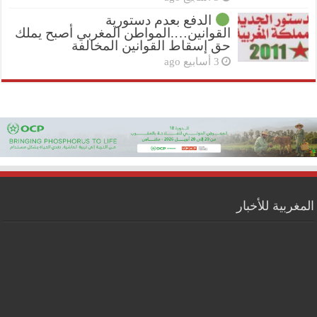
الدفع بعدم دستورية
القوانين….المواطن المغربي أصبح يملك
حق إسقاط القوانين المخالفة
3 أسابيع ago
المغربية للأخبار