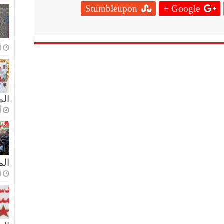
Stumbleupon
Google +
أ
الم
أ
ال
أ