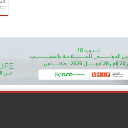
الم
أ