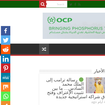
لأخبار
رسالة ترامب إلى
الملك محمد
السادس… ما بين
تثبيت الإعتراف وفتح
ق شراكة استراتيجية جديدة
ام ago