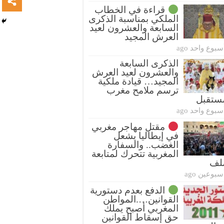
قراءة في الخطاب
الملكي بمناسبة الذكرى
السابعة والعشرون لعيد
العرش المجيد
سبوع واحد ago
الذكرى السابعة
والعشرون لعيد العرش
المجيد… قيادة ملكية
ترسم ملامح مغرب
ستقبل
سبوع واحد ago
مقتل مهاجر مغربي
في إيطاليا يشعل
الغضب.. والسفارة
المغربية تتحرك لمتابعة
ملف
سبوعين ago
الدفع بعدم دستورية
القوانين….المواطن
المغربي أصبح يملك
حق إسقاط القوانين