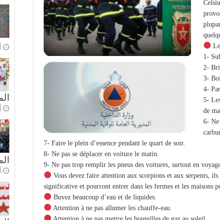
Celsiu
provo
plupa
quelq
Les
o
1- Su
2- Bri
3- Boi
4- Par
الم
5- Les
o
de ma
6- Ne
carbur
7- Faire le plein d’essence pendant le quart de soir.
8- Ne pas se déplacer en voiture le matin.
ال
9- Ne pas trop remplir les pneus des voitures, surtout en voyag
o
Vous devez faire attention aux scorpions et aux serpents, ils
significative et pourront entrer dans les fermes et les maisons p
Buvez beaucoup d’eau et de liquides.
Attention à ne pas allumer les chauffe-eau.
Attention à ne pas mettre les bouteilles de gaz au soleil.