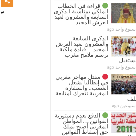
قراءة في الخطاب
الملكي بمناسبة الذكرى
السابعة والعشرون لعيد
العرش المجيد
أسبوع واحد ag
الذكرى السابعة
والعشرون لعيد العرش
المجيد… قيادة ملكية
ترسم ملامح مغرب
ستقبل
أسبوع واحد ag
مقتل مهاجر مغربي
في إيطاليا يشعل
الغضب.. والسفارة
المغربية تتحرك لمتابعة
ملف
أسبوعين ag
الدفع بعدم دستورية
القوانين….المواطن
المغربي أصبح يملك
حق إسقاط القوانين