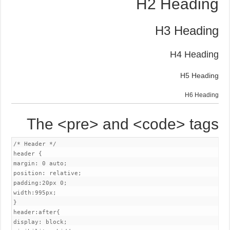
H2 Heading
H3 Heading
H4 Heading
H5 Heading
H6 Heading
The <pre> and <code> tags
/* Header */

header {

margin: 0 auto;

position: relative;

padding:20px 0;

width:995px;

}

header:after{

display: block;
