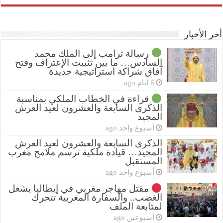
أخر الأخبار
رسالة ترامب إلى الملك محمد
السادس… ما بين تثبيت الإعتراف وفتح
آفاق شراكة استراتيجية جديدة
6 أيام ago
قراءة في الخطاب الملكي بمناسبة
الذكرى السابعة والعشرون لعيد العرش
المجيد
أسبوع واحد ago
الذكرى السابعة والعشرون لعيد العرش
المجيد… قيادة ملكية ترسم ملامح مغرب
المستقبل
أسبوع واحد ago
مقتل مهاجر مغربي في إيطاليا يشعل
الغضب.. والسفارة المغربية تتحرك
لمتابعة الملف
أسبوعين ago