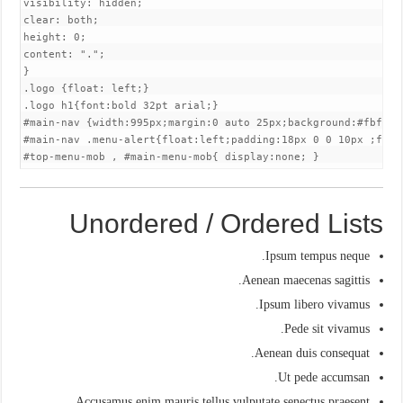
visibility: hidden;

clear: both;

height: 0;

content: ".";

}

.logo {float: left;}

.logo h1{font:bold 32pt arial;}

#main-nav {width:995px;margin:0 auto 25px;background:#fbfbfb
#main-nav .menu-alert{float:left;padding:18px 0 0 10px ;font-
#top-menu-mob , #main-menu-mob{ display:none; }
Unordered / Ordered Lists
Ipsum tempus neque.
Aenean maecenas sagittis.
Ipsum libero vivamus.
Pede sit vivamus.
Aenean duis consequat.
Ut pede accumsan.
Accusamus enim mauris tellus vulputate senectus praesent.