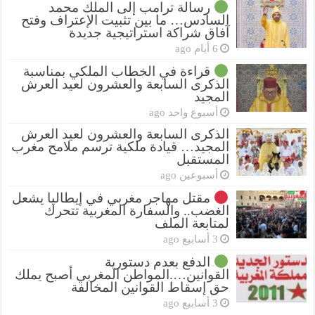
رسالة ترامب إلى الملك محمد
السادس… ما بين تثبيت الإعتراف وفتح
آفاق شراكة استراتيجية جديدة
6 أيام ago
قراءة في الخطاب الملكي بمناسبة
الذكرى السابعة والعشرون لعيد العرش
المجيد
أسبوع واحد ago
الذكرى السابعة والعشرون لعيد العرش
المجيد… قيادة ملكية ترسم ملامح مغرب
المستقبل
أسبوعين ago
مقتل مهاجر مغربي في إيطاليا يشعل
الغضب.. والسفارة المغربية تتحرك
لمتابعة الملف
3 أسابيع ago
الدفع بعدم دستورية
القوانين….المواطن المغربي أصبح يملك
حق إسقاط القوانين المخالفة
3 أسابيع ago