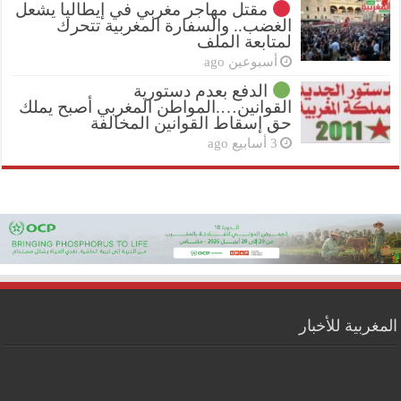
مقتل مهاجر مغربي في إيطاليا يشعل
الغضب.. والسفارة المغربية تتحرك
لمتابعة الملف
أسبوعين ago
الدفع بعدم دستورية
القوانين….المواطن المغربي أصبح يملك
حق إسقاط القوانين المخالفة
3 أسابيع ago
المغربية للأخبار