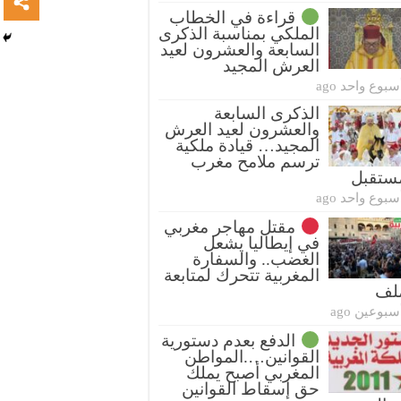
قراءة في الخطاب
الملكي بمناسبة الذكرى
السابعة والعشرون لعيد
العرش المجيد
سبوع واحد ago
الذكرى السابعة
والعشرون لعيد العرش
المجيد… قيادة ملكية
ترسم ملامح مغرب
ستقبل
سبوع واحد ago
مقتل مهاجر مغربي
في إيطاليا يشعل
الغضب.. والسفارة
المغربية تتحرك لمتابعة
ملف
سبوعين ago
الدفع بعدم دستورية
القوانين….المواطن
المغربي أصبح يملك
حق إسقاط القوانين