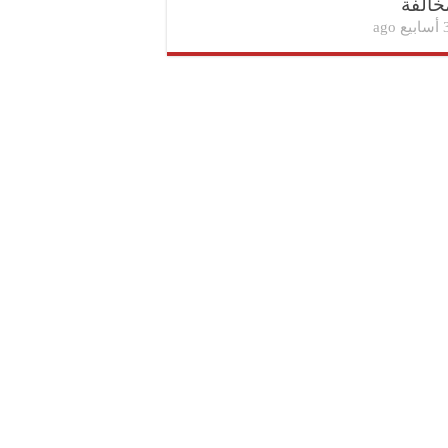
خالفة
بيع ago