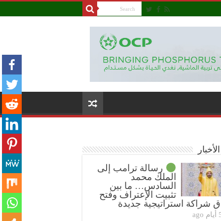
لأخبار
رسالة ترامب إلى
الملك محمد
السادس… ما بين
تثبيت الإعتراف وفتح
ق شراكة استراتيجية جديدة
ام ago