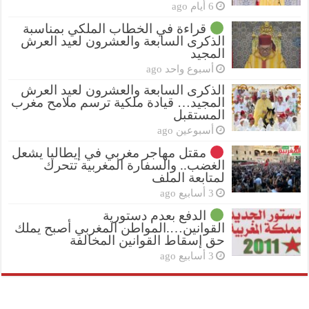
6 أيام ago
قراءة في الخطاب الملكي بمناسبة
الذكرى السابعة والعشرون لعيد العرش
المجيد
أسبوع واحد ago
الذكرى السابعة والعشرون لعيد العرش
المجيد… قيادة ملكية ترسم ملامح مغرب
المستقبل
أسبوعين ago
مقتل مهاجر مغربي في إيطاليا يشعل
الغضب.. والسفارة المغربية تتحرك
لمتابعة الملف
3 أسابيع ago
الدفع بعدم دستورية
القوانين….المواطن المغربي أصبح يملك
حق إسقاط القوانين المخالفة
3 أسابيع ago