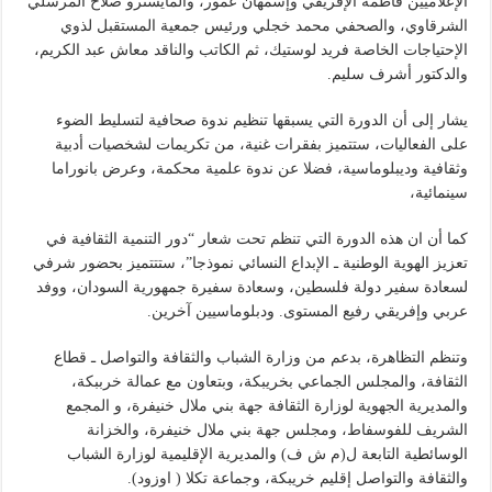
الإعلاميين فاطمة الإفريقي وإسمهان عمور، والمايسترو صلاح المرسلي
الشرقاوي، والصحفي محمد خجلي ورئيس جمعية المستقبل لذوي
الإحتياجات الخاصة فريد لوستيك، ثم الكاتب والناقد معاش عبد الكريم،
والدكتور أشرف سليم.
يشار إلى أن الدورة التي يسبقها تنظيم ندوة صحافية لتسليط الضوء
على الفعاليات، ستتميز بفقرات غنية، من تكريمات لشخصيات أدبية
وثقافية وديبلوماسية، فضلا عن ندوة علمية محكمة، وعرض بانوراما
سينمائية،
كما أن ان هذه الدورة التي تنظم تحت شعار “دور التنمية الثقافية في
تعزيز الهوية الوطنية ـ الإبداع النسائي نموذجا”، ستتتميز بحضور شرفي
لسعادة سفير دولة فلسطين، وسعادة سفيرة جمهورية السودان، ووفد
عربي وإفريقي رفيع المستوى. ودبلوماسيين آخرين.
وتنظم التظاهرة، بدعم من وزارة الشباب والثقافة والتواصل ـ قطاع
الثقافة، والمجلس الجماعي بخريبكة، وبتعاون مع عمالة خرببكة،
والمديرية الجهوية لوزارة الثقافة جهة بني ملال خنيفرة، و المجمع
الشريف للفوسفاط، ومجلس جهة بني ملال خنيفرة، والخزانة
الوسائطية التابعة ل(م ش ف) والمديرية الإقليمية لوزارة الشباب
والثقافة والتواصل إقليم خريبكة، وجماعة تكلا ( اوزود).