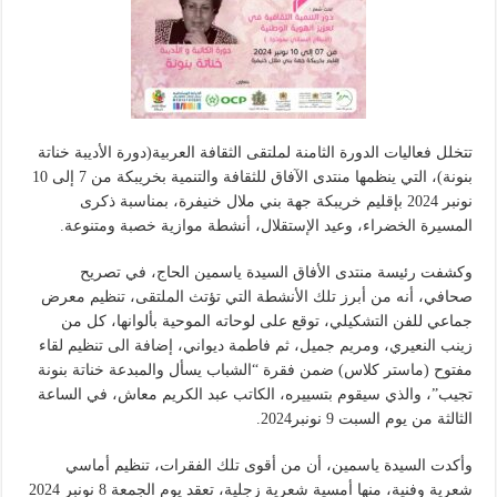
تتخلل فعاليات الدورة الثامنة لملتقى الثقافة العربية(دورة الأديبة خناتة
بنونة)، التي ينظمها منتدى الآفاق للثقافة والتنمية بخريبكة من 7 إلى 10
نونبر 2024 بإقليم خريبكة جهة بني ملال خنيفرة، بمناسبة ذكرى
المسيرة الخضراء، وعيد الإستقلال، أنشطة موازية خصبة ومتنوعة.
وكشفت رئيسة منتدى الأفاق السيدة ياسمين الحاج، في تصريح
صحافي، أنه من أبرز تلك الأنشطة التي تؤتث الملتقى، تنظيم معرض
جماعي للفن التشكيلي، توقع على لوحاته الموحية بألوانها، كل من
زينب النعيري، ومريم جميل، ثم فاطمة ديواني، إضافة الى تنظيم لقاء
مفتوح (ماستر كلاس) ضمن فقرة “الشباب يسأل والمبدعة خناتة بنونة
تجيب”، والذي سيقوم بتسييره، الكاتب عبد الكريم معاش، في الساعة
الثالثة من يوم السبت 9 نونبر2024.
وأكدت السيدة ياسمين، أن من أقوى تلك الفقرات، تنظيم أماسي
شعرية وفنية، منها أمسية شعرية زجلية، تعقد يوم الجمعة 8 نونبر 2024