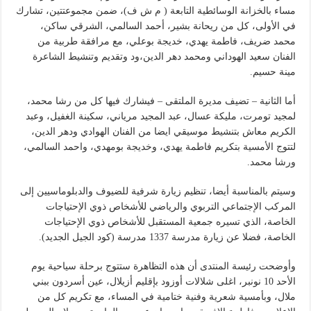
مساء بالخزانة الوسائطية التابعة ( م ش ف)، ضمن مجموعتتين، تشارك
في الأولى، كل من ريحانة بشير، أحمد السالمي، الشرقي ساكن،
محمد ضريف، فاطمة يهدي، خديجة بوعلي، مع مرافقة طربية من
الفنان سعيد الهوداني ومحمد دهر الدين،ود وتقديم وتنشيط الشاعرة
مينة حسيم.
أما الثانية – تضيف مديرة الملتقى – فيشارك فيها كل من رشا محمد،
لمجيد تومرت، مليكة عسال، عبد المجيد مرياني، سكينة الغفيل، وعبد
الكريم معاش بتنشيط موسيقي ايضا من الفنان الهوادي ودهر الدين،
لتتوج الأمسية بتكريم فاطمة يهدي، وخديجة بومهدي، واحمد السالمي،
ورشا محمد.
وسيتم بالمناسبة أيضا، تنظيم زيارة شرفية للضيوف والدبلوماسيين إلى
المركب الإجتماعي التربوي والرياضي للأشخاص ذوي الإحتياجات
الخاصة، الذي تسيره جمعية المستقبل للأشخاص ذوي الإحتياجات
الخاصة، فضلا عن زيارة مدرسة 1337 مدرسة (كود الجيل الجديد).
وأوضحت رئيسة المنتدى أن هذه التظاهرة ستتوج برحلة سياحية يوم
الأحد 10 نونبر، اغلى شلالات أوزود بإقليم أزيلال، عين أسردون ببني
ملال، وبأمسية شعرية وفنية ختامية في المساء، مع تكريم كل من