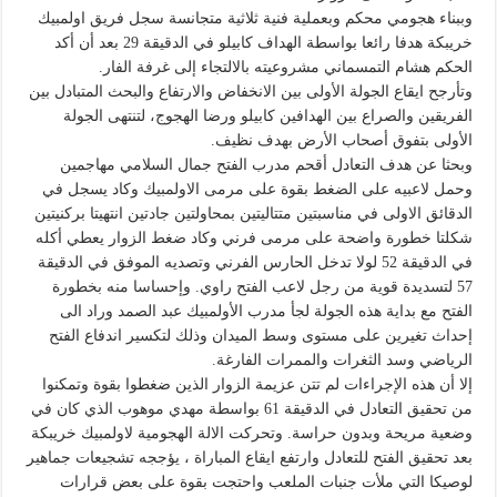
وببناء هجومي محكم وبعملية فنية ثلاثية متجانسة سجل فريق اولمبيك
خريبكة هدفا رائعا بواسطة الهداف كابيلو في الدقيقة 29 بعد أن أكد
الحكم هشام التمسماني مشروعيته بالالتجاء إلى غرفة الفار.
وتأرجح ايقاع الجولة الأولى بين الانخفاض والارتفاع والبحث المتبادل بين
الفريقين والصراع بين الهدافين كابيلو ورضا الهجوج، لتنتهى الجولة
الأولى بتفوق أصحاب الأرض بهدف نظيف.
وبحثا عن هدف التعادل أقحم مدرب الفتح جمال السلامي مهاجمين
وحمل لاعبيه على الضغط بقوة على مرمى الاولمبيك وكاد يسجل في
الدقائق الاولى في مناسبتين متتاليتين بمحاولتين جادتين انتهيتا بركنيتين
شكلتا خطورة واضحة على مرمى فرني وكاد ضغط الزوار يعطي أكله
في الدقيقة 52 لولا تدخل الحارس الفرني وتصديه الموفق في الدقيقة
57 لتسديدة قوية من رجل لاعب الفتح راوي. وإحساسا منه بخطورة
الفتح مع بداية هذه الجولة لجأ مدرب الأولمبيك عبد الصمد وراد الى
إحداث تغيرين على مستوى وسط الميدان وذلك لتكسير اندفاع الفتح
الرياضي وسد الثغرات والممرات الفارغة.
إلا أن هذه الإجراءات لم تتن عزيمة الزوار الذين ضغطوا بقوة وتمكنوا
من تحقيق التعادل في الدقيقة 61 بواسطة مهدي موهوب الذي كان في
وضعية مريحة وبدون حراسة. وتحركت الالة الهجومية لاولمبيك خريبكة
بعد تحقيق الفتح للتعادل وارتفع ايقاع المباراة ، يؤججه تشجيعات جماهير
لوصيكا التي ملأت جنبات الملعب واحتجت بقوة على بعض قرارات