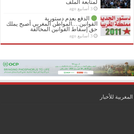
لمتابعة الملف
3 أسابيع ago
الدفع بعدم دستورية
القوانين….المواطن المغربي أصبح يملك
حق إسقاط القوانين المخالفة
3 أسابيع ago
المغربية للأخبار