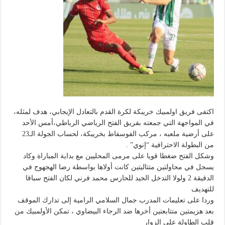
اكتفى فريق اولمبيك خريبكة لكرة القدم بالتعادل الإيجابي، هدف لمثله،
في المواجهة التي جمعته بفريق الفتح الرياضي الرباطي،أمس الأحد
على أرضية ملعبه ، مركب الفوسفاط بخريبكة، لحساب الجولة الـ23
من البطولة الاحترافية “إنوي” .
وشكل الفتح ضغطا قويا على مرمى المحليين مع بداية المباراة وكاد
يسجل في محاولتين متتاليتين كانت أولاها بواسطة رضا الهجهوج في
الدقيقة 2 ولولا التدخل الجيد للحارس محمد فرني لكان الفتح سباقا
للتهديف
وردا على تعليمات المدرب جمال السلامي الرامية إلى تدارك الموقف
بعد هزيمتين متتابعتين أخرها ضد الرجاء البيضاوي ، تمكن الأولمبيك من
قلب الطاولة على الزوار