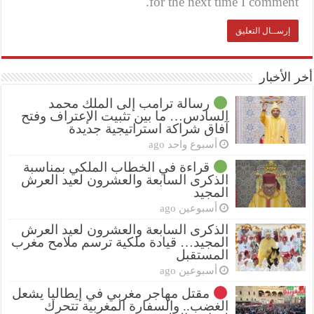
for the next time I comment.
أخر الأخبار
رسالة ترامب إلى الملك محمد
السادس… ما بين تثبيت الإعتراف وفتح
آفاق شراكة استراتيجية جديدة
أسبوع واحد ago
قراءة في الخطاب الملكي بمناسبة
الذكرى السابعة والعشرون لعيد العرش
المجيد
أسبوعين ago
الذكرى السابعة والعشرون لعيد العرش
المجيد… قيادة ملكية ترسم ملامح مغرب
المستقبل
أسبوعين ago
مقتل مهاجر مغربي في إيطاليا يشعل
الغضب.. والسفارة المغربية تتحرك