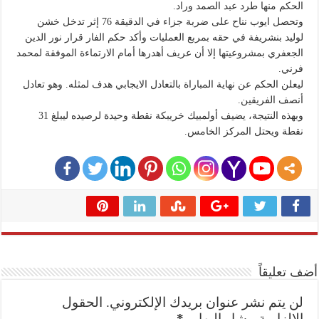
الحكم منها طرد عبد الصمد وراد.
وتحصل ايوب نناح على ضربة جزاء في الدقيقة 76 إثر تدخل خشن
لوليد بنشريفة في حقه بمربع العمليات وأكد حكم الفار قرار نور الدين
الجعفري بمشروعيتها إلا أن عريف أهدرها أمام الارتماءة الموفقة لمحمد
فرني.
ليعلن الحكم عن نهاية المباراة بالتعادل الايجابي هدف لمثله. وهو تعادل
أنصف الفريقين.
وبهذه النتيجة، يضيف أولمبيك خريبكة نقطة وحيدة لرصيده ليبلغ 31
نقطة ويحتل المركز الخامس.
أضف تعليقاً
لن يتم نشر عنوان بريدك الإلكتروني.
الحقول
الإلزامية مشار إليها بـ
*