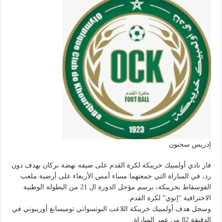
إدريس سحنون
فاز نادي أولمبيك خريبكة لكرة القدم على ضيفه نهضة بركان بهدف دون
رد، في المباراة التي جمعتهما مساء أمس الأربعاء على أرضية ملعب
الفوسفاط بخريبكة، برسم مؤجل الدورة ال 21 من البطولة الوطنية
الاحترافية “إنوي” لكرة القدم.
وسجل هدف أولمبيك خريبكة اللاعب البوتسواني توميسانغ أوريبوني في
الدقيقة 82 من عمر المباراة.