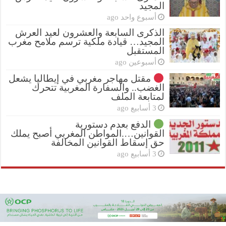
المجيد
أسبوع واحد ago
الذكرى السابعة والعشرون لعيد العرش
المجيد… قيادة ملكية ترسم ملامح مغرب
المستقبل
أسبوعين ago
مقتل مهاجر مغربي في إيطاليا يشعل
الغضب.. والسفارة المغربية تتحرك
لمتابعة الملف
3 أسابيع ago
الدفع بعدم دستورية
القوانين….المواطن المغربي أصبح يملك
حق إسقاط القوانين المخالفة
3 أسابيع ago