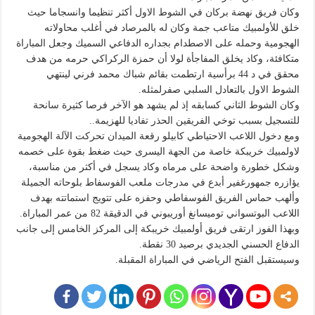
وكان فريق نهضة بركان في الشوط الاول أكثر تنظيما وانسجاما حيث
خلق للأولمبيك متاعب جمة وكان له بالمرصاد في أغلب محاولاته
الهجومية وحمله على الاصطدام بجداره الدفاعي السميك وجعل المباراة
متكافئة، وكاد يخلق المفاجأة لولا أن حمزة الركراكي حرمه من هدف
محقق في د 44 برأسية ارتطمت بقائم شباك محمد فرني لينتهي
الشوط الاول بالتعادل السلبي صفرلمثله.
وكان الشوط الثاني كسابقه إذ لم يشهد هو الآخر فرصا كثيرة سانحة
للتسجيل بسبب توخي الفريقين الحذر تفاديا للهزيمة..
ومع دخول اللاعب الاحتياطي كابيلو رقعة الميدان تحركت الآلة الهجومية
لاولمبيك خريبكة خاصة من الجهة اليسرى حيث ضغط بقوة على خصمه
وشكل خطورة واضحة على مرماه وكاد يسجل في أكثر من مناسبة،
يؤازره جمهورغفير أبدع في مدرجات ملعب الفوسفاط بلوحاته الجميلة
وألهب حماس الفريق الفوسفاطي وحفزه على تتويج استماتته بهدف
اللاعب البوتسواني توميسانغ أوريبوني في الدقيقة 82 من عمر المباراة.
وبهذا الفوز ارتقى فريق أولمبيك خريبكة إلى المركز الخامس إلى جانب
الدفاع الحسني الجديدي برصيد 30 نقطة.
وسيستقبل الفتح الرياضي في المباراة المقبلة.