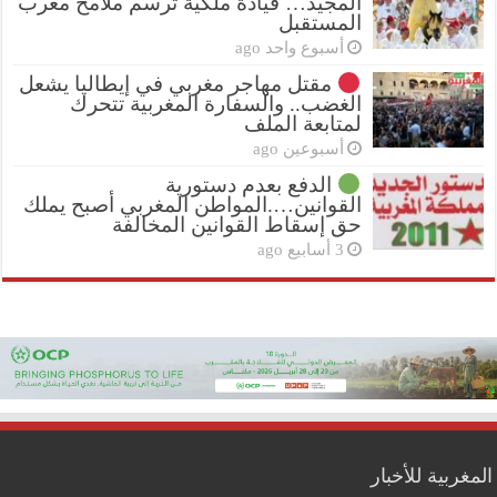
المجيد… قيادة ملكية ترسم ملامح مغرب
المستقبل
أسبوع واحد ago
مقتل مهاجر مغربي في إيطاليا يشعل
الغضب.. والسفارة المغربية تتحرك
لمتابعة الملف
أسبوعين ago
الدفع بعدم دستورية
القوانين….المواطن المغربي أصبح يملك
حق إسقاط القوانين المخالفة
3 أسابيع ago
المغربية للأخبار