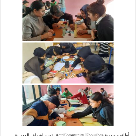
أطلقت جمعية Act4Community Khouribga، تحت إشراف المديرية