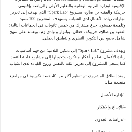
الإقليمية لوزارة التربية الوطنية والتعليم الأولي والرياضة بإقليمي
خريبكة والفقيه بن صالح، مشروع “Spark Lab” الذي يهدف إلى تعزيز
مهارات ريادة الأعمال لدى الشباب. يستهدف المشروع 100 تلميذ
وتلميذة بمستوى جدع مشترك من خمس ثانويات في الجماعات التالية:
الفقيه بن صالح، خريبكة، حطان، بولنوار و وادي زم، ويعتمد على منهج
شامل يجمع بين التكوين النظري والتطبيق العملي.
ويهدف مشروع “Spark Lab” إلى تمكين التلاميذ من فهم أساسيات
ريادة الأعمال، تطوير أفكار مبتكرة، وتحويلها إلى مشاريع قابلة للتنفيذ.
كما يسعى المشروع إلى تعزيز الثقة بالنفس وروح القيادة لدى الشباب.
ومنذ إنطلاق المشروع، تم تنظيم أكثر من 40 حصة تكوينية في مواضيع
متعددة مثل:
–/إدارة الأعمال
–/الإبداع والابتكار
–/دراسات الجدوى
–/تصميم نماذج العمل