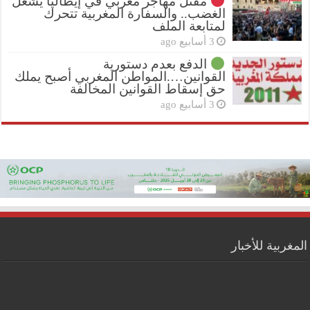
مقتل مهاجر مغربي في إيطاليا يشعل
الغضب.. والسفارة المغربية تتحرك
لمتابعة الملف
3 أسابيع ago
الدفع بعدم دستورية
القوانين….المواطن المغربي أصبح يملك
حق إسقاط القوانين المخالفة
3 أسابيع ago
المغربية للأخبار