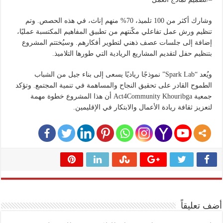
وشارك أكثر من 100 تلميذ، 70% منهم إناث، في هذه الحصص. وتم
تنظيم ورش عمل تفاعلي مكّنتهم من تطبيق المفاهيم المكتسبة عمليًا،
إضافة إلى جلسات عصف ذهني لتطوير أفكارهم. وسيُختتم المشروع
بتنظيم حفل لتقديم المشاريع الريادية التي طورها التلاميذ.
ويُعد “Spark Lab” نموذجًا رياديًا يسعى إلى بناء جيل من الشباب
الطموح القادر على تحقيق النجاح والمساهمة في تنمية المجتمع. وتؤكد
جمعية Act4Community Khouribga أن هذا المشروع خطوة مهمة
لتعزيز ثقافة ريادة الأعمال والابتكار في الإقليمين.
أضف تعليقاً