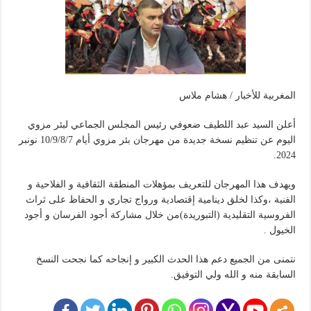
المغربية للأخبار / هشام ملاس
أعلن السيد عبد اللطيف ضعوفي رئيس المجلس الجماعي لبئر مزوي
اليوم عن تنظيم نسخة جديدة من مهرجان بئر مزوي أيام 10/9/8/7 نونبر
2024.
ويهدف هذا المهرجان للتعريف بمؤهلات المنطقة الثقافية و الفلاحية و
الفنية ،وكذا لخلق دينامية إقتصادية ورواج تجاري و الحفاظ على ثراث
الفروسية التقليدية (التبوريدة)من خلال مشاركة أجود الفرسان و أجود
الخيول .
نتمنى من الجميع دعم هذا الحدث الكبير و إنجاحه كما نجحت النسخ
السابقة منه و الله ولي التوفيق.