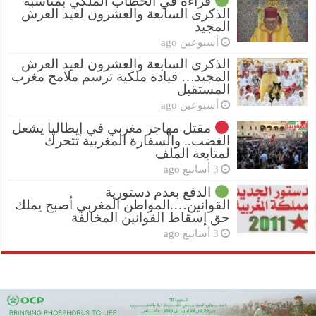
قراءة في الخطاب الملكي بمناسبة
الذكرى السابعة والعشرون لعيد العرش
المجيد
أسبوعين ago
الذكرى السابعة والعشرون لعيد العرش
المجيد… قيادة ملكية ترسم ملامح مغرب
المستقبل
أسبوعين ago
مقتل مهاجر مغربي في إيطاليا يشعل
الغضب.. والسفارة المغربية تتحرك
لمتابعة الملف
3 أسابيع ago
الدفع بعدم دستورية
القوانين….المواطن المغربي أصبح يملك
حق إسقاط القوانين المخالفة
3 أسابيع ago