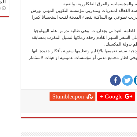
الم
 والمجسمات، والفرق الفلكلورية، والفنية.
3 أسا
اهمة الفعالة لمتدربات ومتدربي مؤسسة التكوين المهني بورش
يب تطوعي مع الساكنة بفضاء المدينة لقيت استحسانا كبيرا
ة فاطمة العيداني بجداريات. وهي طالبة تدرس علم البيولوجيا
لى السفر الشهر القادم رفقة زملائها لتمثيل المغرب بمسابقة
ظم بدولة المكسيك.
جية سيتم تعميمها بالإقليم وتنظيمها سنوية بأفكار جديدة. انها
في اطار مجتمع مدني أو مؤسسات عمومية او هيئات لاستثمار
Stumbleupon
Google +