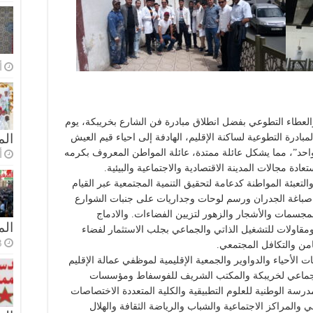
أ
العطاء التطوعي بفضل انطلاق مبادرة فن الشارع بخريبكة، يوم
الم
ندرج في إطار المبادرة التطوعية لساكنة الإقليم، الهادفة إلى احياء قيم العيش
لواحد”، مما يشكل عائلة ممتدة، عائلة المواطن المعروف بكرمه
أ
دة مجالات المدينة الاقتصادية والاجتماعية والبيئية.
لتعبئة المواطنة كدعامة لتحقيق التنمية المجتمعية عبر القيام
ل صباغة الجدران ورسم لوحات وجداريات على جنبات الشوارع
لمجسمات والأشجار والزهور لتزيين الفضاءات. والادماج
ال
قاولات للتشغيل الذاتي والجماعي بجلب الاستثمار لفضاء
3 أسا
من والتكافل المجتمعي.
الأحياء والدواوير والجمعية الإقليمية لموظفي عمالة الإقليم
س الجماعي لخريبكة والمكتب الشريف للفوسفاط ومؤسسات
درسة الوطنية للعلوم التطبيقية والكلية المتعددة الاختصاصات
ني والمراكز الاجتماعية والشباب والرياضة الثقافة والهلال