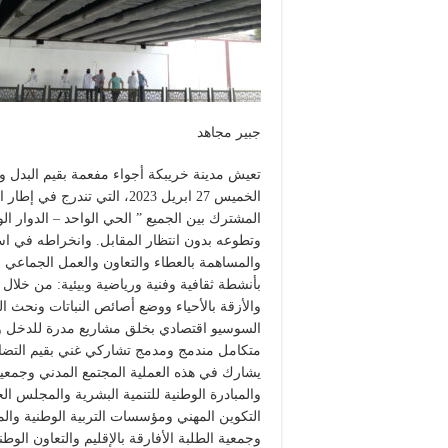
جبير مجاهد
تعيش مدينة خريبكة أجواء مفعمة بقيم البدل و
الخميس 27 ابريل 2023، التي ت
المشترك بين الجميع ” الحي الواحد – الدوار ا
وتطوعه بدون انتظار المقابل. وانخراطه في استعا
والمساهمة بالعطاء والتعاون والعمل الجماعي وا
بأنشطة ثقافية وفنية ورياضية وبيئية: من خلا
والأزقة بالأحياء ووضع أصائص النباتات ونحث ا
السوسيو اقتصادي بخلق مشاريع مدرة للدخل وم
متكامل مندمج ومدمج تشاركي غني بقيم التضا
يشارك في هذه العملية المجتمع المدني وجمعيات 
والمبادرة الوطنية للتنمية البشرية والمجل
التكوين المهني ومؤسسات التربية الوطنية والم
وجمعية الطلبة الأفارقة بالإقليم والتعاون الوط