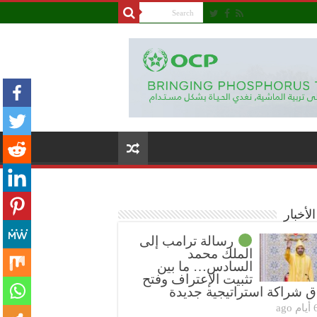
لأخبار
رسالة ترامب إلى
الملك محمد
السادس… ما بين
تثبيت الإعتراف وفتح
ق شراكة استراتيجية جديدة
ام ago