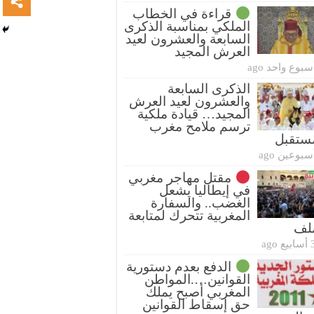
قراءة في الخطاب
الملكي بمناسبة الذكرى
السابعة والعشرون لعيد
العرش المجيد
سبوع واحد ago
الذكرى السابعة
والعشرون لعيد العرش
المجيد… قيادة ملكية
ترسم ملامح مغرب
ستقبل
سبوعين ago
مقتل مهاجر مغربي
في إيطاليا يشعل
الغضب.. والسفارة
المغربية تتحرك لمتابعة
ملف
بيع ago
الدفع بعدم دستورية
القوانين….المواطن
المغربي أصبح يملك
حق إسقاط القوانين