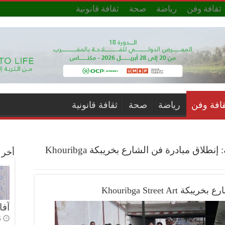
ثقافة وفن
رياضة
صحة
ثقافة قانونية
قافة وفن
رياضة
صحة
ثقافة قانونية
إقليم خريبكة: إنطلاق مبادرة فن الشارع بخريبكة Khouribga
أخر ا
Khouribga Street 
آفا
6 أي