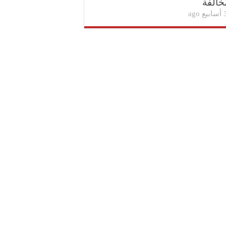
خالفة
بيع ago