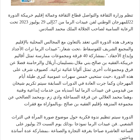
تنظم وزارة الثقافة والتواصل قطاع الثقافة وعمالة إقليم خريبكة الدورة
22للمهرجان الوطني لفن عبيدات الرما من 27إلى 29 يوليوز 2023 تحت
الرعاية السامية لصاحب الجلالة الملك محمد السادس.
وتعرف هذه الدورة التي تعقد بالتعاون مع المجالس المحلية بالإقليم
والمجمع الشريف للفوسفاط ،تحت شعار،”عبيدات الرما تراث الأجداد
وإبداع الأحفاد،”،بمشاركة 40 فرقة ومجموعات ممارسة تمثل أقاليم
خريبكة،الفقيه بن صالح،بني ملال،بنسليمان،أزيلال والرحامنة فضلا عن
فرق ومجموعات أخرى تمثل ألوانا غنائية تراثية، كضيوف شرف على
هذه الدورة ،حيث ستحيي خمس سهرات عمومية كبرى طيلة أيام
المهرجان وكما جرت العادة في الدورات السابقة سيتم تكريم شيخان
من قيدومي فن عبيدات الرما لما أسدياه من خدمات إبداعية وفنية
،وهما:محمد العلالي عن فرقة السماعلة وادي زم ،ومحمد الصالحي عن
مجموعة المنزهة بإقليم الفقيه بن صالح ،وبالموازاة مع فقرات
الدورة سيتم تنظيم ندوة فكرية حول موضوع صورة المرأة في التراث
الشعبي..فن عبيدات الرما نموذجا ،وذلك يوم السبت 29 يوليوز على
الساعة العاشرة صباحا بغرفة التجارة والصناعة ،بمشاركة عدة أساتذة
وباحثين.