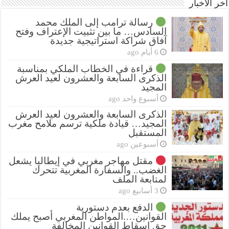
أخر الأخبار
رسالة ترامب إلى الملك محمد
السادس… ما بين تثبيت الإعتراف وفتح
آفاق شراكة استراتيجية جديدة
6 أيام ago
قراءة في الخطاب الملكي بمناسبة
الذكرى السابعة والعشرون لعيد العرش
المجيد
أسبوع واحد ago
الذكرى السابعة والعشرون لعيد العرش
المجيد… قيادة ملكية ترسم ملامح مغرب
المستقبل
أسبوعين ago
مقتل مهاجر مغربي في إيطاليا يشعل
الغضب.. والسفارة المغربية تتحرك
لمتابعة الملف
3 أسابيع ago
الدفع بعدم دستورية
القوانين….المواطن المغربي أصبح يملك
حق إسقاط القوانين المخالفة