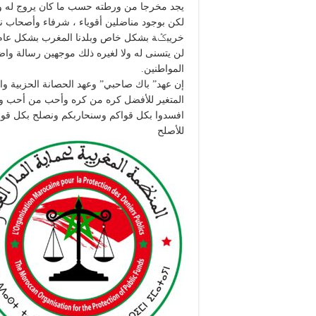
يجد مخرجا من ورطته حسب ما كان يروج له وت
لكن بوجود مناضلين أقوياء ، شرفاء وأصحاب نف
خريبݣة بشكل خاص وبلدنا المغرب بشكل عام في 
لن يتسنى له ولا لغيره ذلك موجهين رسالة وا
المواطنين.
إن عهد” باك صاحبي” وعهد الحصانة الحزبية والير
المتغير للأفضل كره من كره وأحب من أحب ولا 
افسدوا بكل قواكم وسنحاربكم ونصلح بكل قوانا
للأصلح