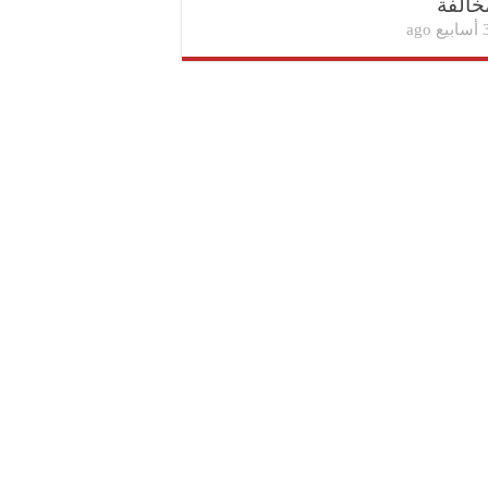
خالفة
بيع ago