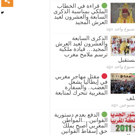
قراءة في الخطاب
الملكي بمناسبة الذكرى
السابعة والعشرون لعيد
العرش المجيد
سبوع واحد ago
الذكرى السابعة
والعشرون لعيد العرش
المجيد… قيادة ملكية
ترسم ملامح مغرب
ستقبل
سبوع واحد ago
مقتل مهاجر مغربي
في إيطاليا يشعل
الغضب.. والسفارة
المغربية تتحرك لمتابعة
ملف
سبوعين ago
الدفع بعدم دستورية
القوانين….المواطن
المغربي أصبح يملك
حق إسقاط القوانين