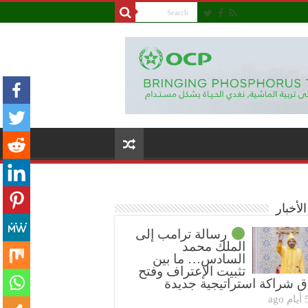
لأخبار
رسالة ترامب إلى
الملك محمد
السادس… ما بين
تثبيت الإعتراف وفتح
ق شراكة استراتيجية جديدة
ام ago