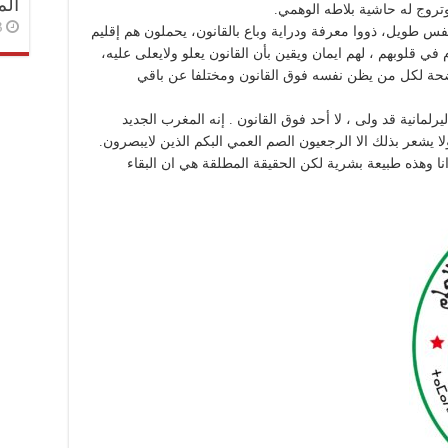
الم
روج له حاشية بلاطه الوهمي.
3 أسا
س طويل، ذووا معرفة ودراية وباع بالقانون، يحملون هم إقليم
قلوبهم ، لهم ايمان ويقين بأن القانون يعلو ولايعلى عليه،
ضحة لكل من يظن نفسه فوق القانون ومختلفا عن باقي
لمانية قد ولى ، لا أحد فوق القانون . إنه المغرب الجديد
يشعر بذلك الا الرجعيون الصم العمي البكم الذين لايبصرون.
 وهذه طبيعة بشرية لكن الحقيقة المطلقة هي ان البقاء