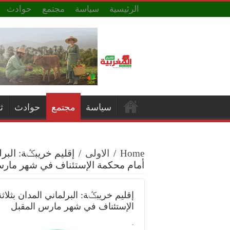
الرئيسية
سياسة
مجتمع
حوادث
سياسة
مجتمع
حوادث
ث
Home
/
الاولى
/
إقليم خريبݣة: البرلم
أمام محكمة الإستئناف في شهر مارس
إقليم خريبݣة: البرلماني المدان بثلاث
الإستئناف في شهر مارس المقبل
.