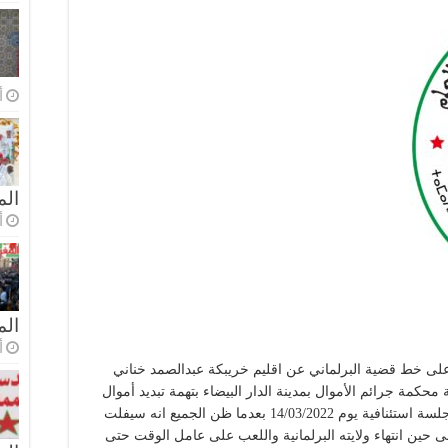
أ
الم
أ
ال
أ
 على خط قضية البرلماني عن اقليم خريبكة عبدالصمد خناني
 محكمة جرائم الأموال بمدينة الدار البيضاء بتهمة تبديد أموال
عمومية و اختلاس و تزوير، تم استدعاؤه لأول جلسة استئنافية يوم 14/03/2022 بعدما ظن الجميع انه سيفلت
حين انتهاء ولايته البرلمانية واللعب على عامل الوقت حتى