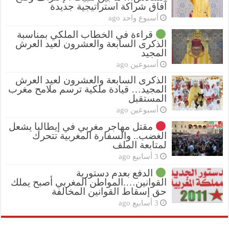
آفاق شراكة استراتيجية جديدة
أسبوع واحد ago
قراءة في الخطاب الملكي بمناسبة
الذكرى السابعة والعشرون لعيد العرش
المجيد
أسبوعين ago
الذكرى السابعة والعشرون لعيد العرش
المجيد… قيادة ملكية ترسم ملامح مغرب
المستقبل
أسبوعين ago
مقتل مهاجر مغربي في إيطاليا يشعل
الغضب.. والسفارة المغربية تتحرك
لمتابعة الملف
3 أسابيع ago
الدفع بعدم دستورية
القوانين….المواطن المغربي أصبح يملك
حق إسقاط القوانين المخالفة
3 أسابيع ago