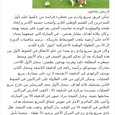
إدريس سحنون
تمكن فريق سريع وادزم من تخطيء فراسة من حكموا عليه بأول
المندحرين إلى القسم الوطني الثاني وأضحت حسنية أكادير و إتحاد
طنجة والمولودية الوجدية تقاسمه المحن بعد فوزه على ضيفه نهضة
بركان بثلاثة أهداف مقابل هدفين ، في المباراة التي جمعتهما مساء
الأحد على أرضية ملعب الفوسفاط بخريبكة ، برسم منافسات الدورة
ال 28 من البطولة الوطنية الاحترافية “إنوي” لكرة القدم.
وكان فريق سريع وادي زم بعيدا عن حلم الانعتاق في الشوط الأول من
هذه المباراة بعد أن تحكم الفريق الضيف في زمام الأمور وبسط
سيطرته المطلقة عليه وهزمه بهدفين نظيفين، سجل الأول اللاعب
شادراك موسونكو برأسية رائعة في الدقيقة التاسعة وسجل الثاني
يوسف الزغودي في الدقيقة 35بقذيفة لا ترد على مشارف مربع
العمليات. وتمكن الركوز من قلب الطاولة على البركانيين في الشوط
الثاني بتسجيله ثلاثة أهداف ،سجل الأول سعد المرسلي من خارج مربع
العمليات بتسديدة مركزة في الدقيقة 85 ، اكتفى الحارس البركاني
بمتابعتها بعينيه. وعدل النتيجة مراد حيبور في الدقيقة 90 من المباراة،
وأحيى بلال الماغري الأمل في نفوس عشاق السريع بتسجيله هدف
الخلاص في الدقيقة 94 من الوقت بدل الضائع. وعقب هذه النتيجة، ظل
نادي سريع وادي زم في المركز الأخير برصيد 26 نقطة ، متشبتا بأمل