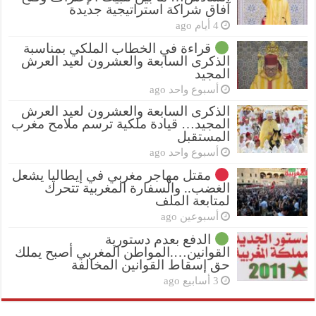
آفاق شراكة استراتيجية جديدة
4 أيام ago
قراءة في الخطاب الملكي بمناسبة
الذكرى السابعة والعشرون لعيد العرش
المجيد
أسبوع واحد ago
الذكرى السابعة والعشرون لعيد العرش
المجيد… قيادة ملكية ترسم ملامح مغرب
المستقبل
أسبوع واحد ago
مقتل مهاجر مغربي في إيطاليا يشعل
الغضب.. والسفارة المغربية تتحرك
لمتابعة الملف
أسبوعين ago
الدفع بعدم دستورية
القوانين….المواطن المغربي أصبح يملك
حق إسقاط القوانين المخالفة
3 أسابيع ago