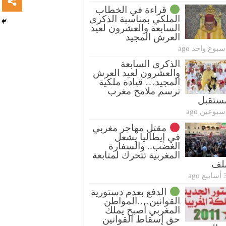
قراءة في الخطاب
الملكي بمناسبة الذكرى
السابعة والعشرون لعيد
العرش المجيد
سبوع واحد ago
الذكرى السابعة
والعشرون لعيد العرش
المجيد… قيادة ملكية
ترسم ملامح مغرب
ستقبل
سبوعين ago
مقتل مهاجر مغربي
في إيطاليا يشعل
الغضب.. والسفارة
المغربية تتحرك لمتابعة
ملف
بيع ago
الدفع بعدم دستورية
القوانين….المواطن
المغربي أصبح يملك
حق إسقاط القوانين