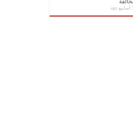
خالفة
بيع ago