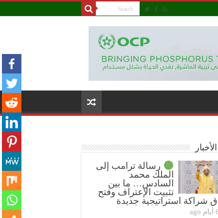
لأخبار
رسالة ترامب إلى
الملك محمد
السادس… ما بين
تثبيت الإعتراف وفتح
ق شراكة استراتيجية جديدة
ام ago