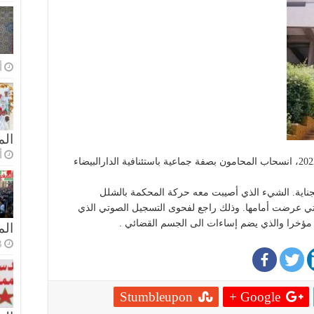
أ
الم
أ
حسب بعض المصادر تم يوم الثلاثاء 12 يوليوز 2022، انسحاب المحامون بصفة جماعية باستئنافية الدارالبيضاء
بجناية. الشيء الذي أصيبت معه حركة المحكمة بالشلل
تي عرضت أمامها. وذلك راجع لفحوى التسجيل الصوتي الذي
مؤخرا والذي يضم إساءات الى الجسم القضائي .
ال
3 أسا
Stumbleupon
Google +