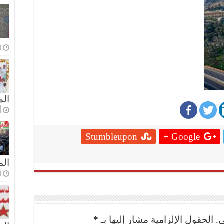
أ
الم
أ
Stumbleupon
Google +
ال
أ
.
الحقول الإلزامية مشار إليها بـ
*