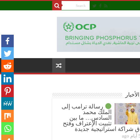
لأخبار
رسالة ترامب إلى
الملك محمد
السادس… ما بين
تثبيت الإعتراف وفتح
ق شراكة استراتيجية جديدة
ام ago