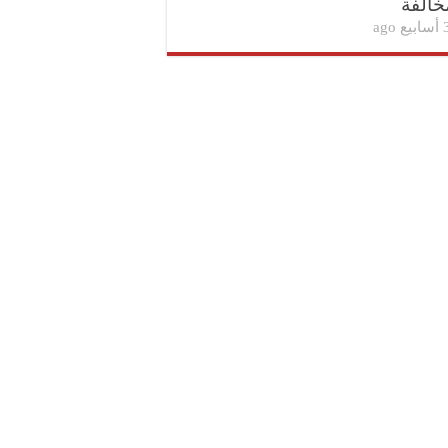
خالفة
بيع ago