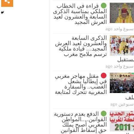
قراءة في الخطاب
الملكي بمناسبة الذكرى
السابعة والعشرون لعيد
العرش المجيد
سبوع واحد ago
الذكرى السابعة
والعشرون لعيد العرش
المجيد… قيادة ملكية
ترسم ملامح مغرب
ستقبل
سبوع واحد ago
مقتل مهاجر مغربي
في إيطاليا يشعل
الغضب.. والسفارة
المغربية تتحرك لمتابعة
ملف
سبوعين ago
الدفع بعدم دستورية
القوانين….المواطن
المغربي أصبح يملك
حق إسقاط القوانين