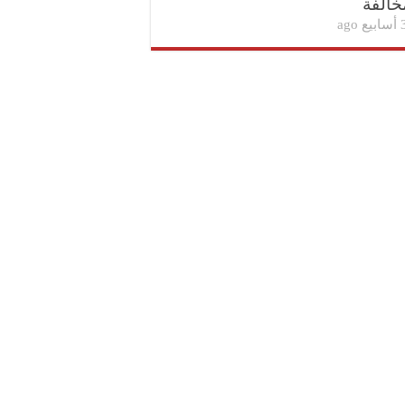
خالفة
بيع ago