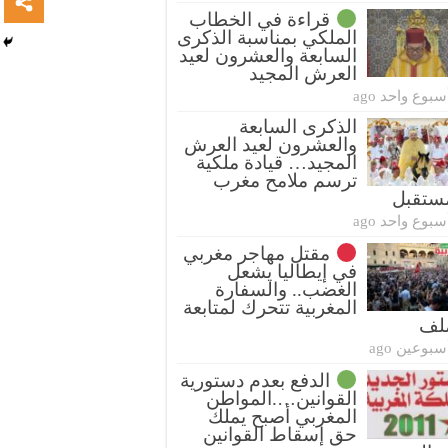
قراءة في الخطاب
الملكي بمناسبة الذكرى
السابعة والعشرون لعيد
العرش المجيد
سبوع واحد ago
الذكرى السابعة
والعشرون لعيد العرش
المجيد… قيادة ملكية
ترسم ملامح مغرب
ستقبل
سبوع واحد ago
مقتل مهاجر مغربي
في إيطاليا يشعل
الغضب.. والسفارة
المغربية تتحرك لمتابعة
ملف
سبوعين ago
الدفع بعدم دستورية
القوانين….المواطن
المغربي أصبح يملك
حق إسقاط القوانين