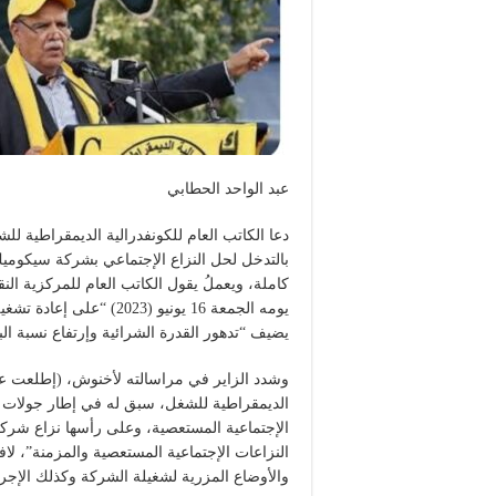
عبد الواحد الحطابي
دعا الكاتب العام للكونفدرالية الديمقراطية ل
بالتدخل لحل النزاع الإجتماعي بشركة سيكوم
كاملة، ويعملُ يقول الكاتب العام للمركزية ا
يومه الجمعة 16 يونيو (
يضيف “تدهور القدرة الشرائية وإرتفاع نسبة الب
وشدد الزاير في مراسالته لأخنوش، (إطلعت عليها
الديمقراطية للشغل، سبق له في إطار جولات ا
الإجتماعية المستعصية، وعلى رأسها نزاع شرك
النزاعات الإجتماعية المستعصية والمزمنة”، لاف
والأوضاع المزرية لشغيلة الشركة وكذلك الإجراء