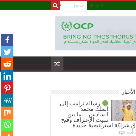
لأخبار
رسالة ترامب إلى
الملك محمد
السادس… ما بين
تثبيت الإعتراف وفتح
ق شراكة استراتيجية جديدة
ام ago