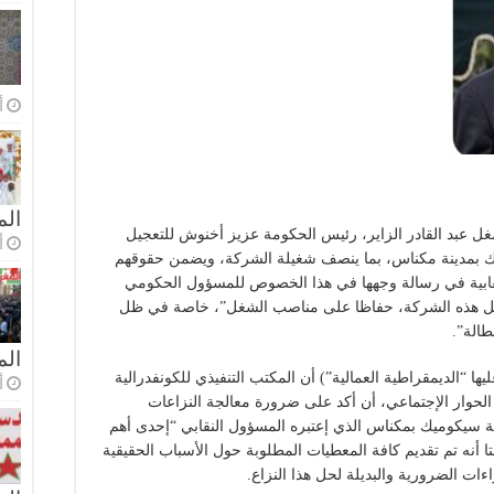
أ
الم
لشغل عبد القادر الزاير، رئيس الحكومة عزيز أخنوش للتعجيل
أ
يك بمدينة مكناس، بما ينصف شغيلة الشركة، ويضمن حقوقهم
لنقابية في رسالة وجهها في هذا الخصوص للمسؤول الحكومي
2023) “على إعادة تشغيل هذه الشركة، حفاظا على مناصب الشغل”، خاصة في ظل
طالة”.
ال
 “الديمقراطية العمالية”) أن المكتب التنفيذي للكونفدرالية
أ
لحوار الإجتماعي، أن أكد على ضرورة معالجة النزاعات
ة سيكوميك بمكناس الذي إعتبره المسؤول النقابي “إحدى أهم
تا أنه تم تقديم كافة المعطيات المطلوبة حول الأسباب الحقيقية
ات الضرورية والبديلة لحل هذا النزاع.