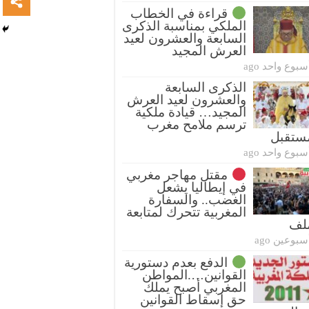
قراءة في الخطاب
الملكي بمناسبة الذكرى
السابعة والعشرون لعيد
العرش المجيد
سبوع واحد ago
الذكرى السابعة
والعشرون لعيد العرش
المجيد… قيادة ملكية
ترسم ملامح مغرب
ستقبل
سبوع واحد ago
مقتل مهاجر مغربي
في إيطاليا يشعل
الغضب.. والسفارة
المغربية تتحرك لمتابعة
ملف
سبوعين ago
الدفع بعدم دستورية
القوانين….المواطن
المغربي أصبح يملك
حق إسقاط القوانين