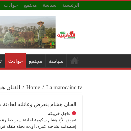
الرئيسية
سياسة
مجتمع
حوادث
سياسة
مجتمع
حوادث
ث
La marocaine tv
/
Home
/
الفنان هش
الفنان هشام يتعرض وعائلته لحادثة 
عاجل خريبكة
تعرض الأخ هشام سكومة لحادثة سير خطيرة بال
إصطدامه بشاحنة كبيرة، أودت بحياة طفلة قريب