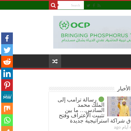
لأخبار
رسالة ترامب إلى
الملك محمد
السادس… ما بين
تثبيت الإعتراف وفتح
ق شراكة استراتيجية جديدة
ام ago