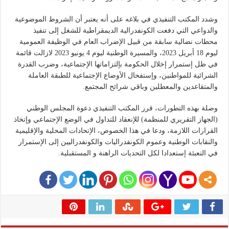
وشدد المكتب التنفيذي في بلاغه على أنه يعتبر أن الشروط الموضوعية
والدواعي التي دفعت الكونفدرالية الديمقراطية للشغل إلى تنفيذ
محطات نضالية سابقة من قبيل الإضراب العام في الوظيفة العمومية
ليوم 18 أبريل 2023، والمسيرة الوطنية ليوم 4 يونيو 2023 لازالت قائمة
في ظل إستمرار إخلال الحكومة بإلتزاماتها الإجتماعية، وضرب القدرة
الشرائية للمواطنين، وإستفحال الأوضاع الإجتماعية للطبقة العاملة
والمتقاعدين والمعطلين وباقي شرائح المجتمع.
وصلة بهذه التطورات، قرر المكتب التنفيذي دعوة المجلس الوطني
(الجهاز التقريري للمنظمة) للإنعقاد للتداول في الوضع الإجتماعي وإتخاذ
القرارات اللازمة، ودعا في هذا الخصوص، الإتحادات المحلية والإقليمية
والنقابات الوطنية وعموم الكونفدراليات والكونفدراليين إلى الإستمرار
في التعبئة إستعدادا لكل التحديات الراهنة و المستقبلية.