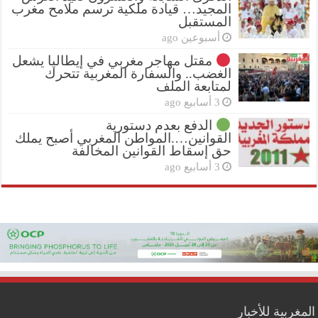
المجيد… قيادة ملكية ترسم ملامح مغرب
المستقبل
أسبوعين ago
مقتل مهاجر مغربي في إيطاليا يشعل
الغضب.. والسفارة المغربية تتحرك
لمتابعة الملف
3 أسابيع ago
الدفع بعدم دستورية
القوانين….المواطن المغربي أصبح يملك
حق إسقاط القوانين المخالفة
3 أسابيع ago
المغربية للأخبار