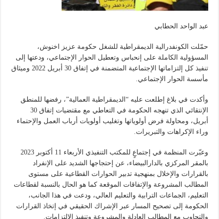
عبد الواحد الحطابي
حمّلت الكونفدرالية الديمقراطية للشغل حكومة عزيز اخنوش،
المسؤولية الكاملة على إنحباس وتعطيل الحوار الإجتماعي، ودعتها إلى
تنفيذ كل إلتزاماتها الإجتماعية المتضمنة في إتفاق 30 أبريل 2022 وميثاق
مأسسة الحوار الإجتماعي.
وأكدت في بلاغ إطلعت عليه “الديمقراطية العمالية”، رفضها للمنطق
الإنتقائي الذي تنهجه الحكومة في التعاطي مع مقتضيات إتفاق 30
أبريل، ومحاولة فرض أولوياتها وتغليب أولويات أرباب العمل والإحتماء
وراء الإكراهات والتبريرات.
وعبّرت المنظمة في إجتماعٍ للمكتب التنفيذي الأربعاء 11 أكتوبر 2023
بالمقر المركزي بالدارالبيضاء، عن إحتجاجها الشديد على الإنفراد
بالقرارات والإخلال بمنهجية تدبير الحوارات القطاعية على مستوى
المطالب المشروعة والإتفاقات الموقعة كما هو الحال بالنسبة لقطاعات
التعليم، الجماعات الترابية والتعليم العالي، ودعت في هذا الجانب،
الحكومة إلى تصحيح المسار عبر الإشراك الحقيقي في إتخاذ القرارات
والتجاوب مع المطالب العادلة والمشروعة وتنفيذ الإلتزامات.