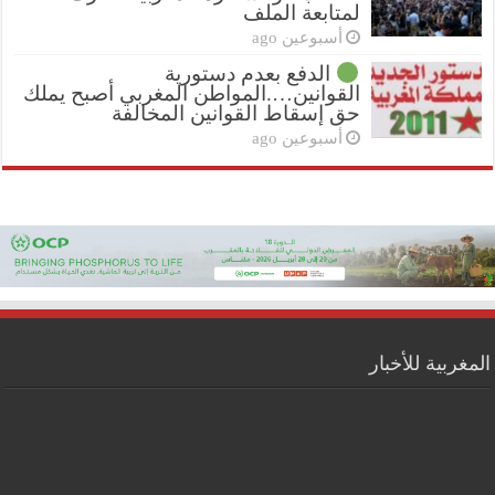
لمتابعة الملف
أسبوعين ago
الدفع بعدم دستورية
القوانين….المواطن المغربي أصبح يملك
حق إسقاط القوانين المخالفة
أسبوعين ago
المغربية للأخبار