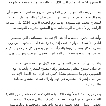
المسيرة الخضراء، وعيد الإستقلال، إحتفالية سينمائية ممتعة ومشوقة.
وقالت رئيسة المنتدى ياسمين الحاج، في تصريح صحافي بالمناسبة، أن
هذه المنصة الفرجوية الماتعة، تهم عرض فيلم “مطلقات الدار البيضاء”
للمخرج محمد عهد بنسودة، وذلك يوم الجمعة 8 نونبر 2024 على الساعة
الرابعة زوالا بالخزانة الوسائطية التابع للمجمع الشريف للفوسفاط.
وأضافت مديرة الملتقى، أن هذه الإحتفالية السينمائية، التي ستعطي
لباقي الأنشطة الموازية، قيمة إعتبارية رفيعة على المستوى الفرجوي،
وطرح أفكار وقضايا ترتبط بالمرأة، ستتميز بحضور كل من مخرج الفيلم
محمد عهد بنسودة، فضلا عن الممثلين، بوشرى أهريش، ويونس لهري.
ولفتت إلى أن العرض السينمائي، وهو الأول من نوعه، في إقليم
خريبكة، سيتوج بنقاش مستفيض ولقاء مفتوح للمخرج وأبطاله، مع
الجمهور، وهو ما سيساهم بشكل كبير، في ازهار هذا العمل الإبداعي،
من خلال إشراك المتلقي، في فهم وإدراك تيماته الفنية والجمالية
والسينمائية.
يذكر دورة الكاتبة والأديبة خناتة بنونة، التي تعقد تحت شعار “دور التنمية
الثقافية في تعزيز الهوية الوطنية ـ الإبداع النسائي نموذجا”، ستتميز
بحضور أسماء رفيعة وطنية وعربية وإفريقية، وشخصيات ديبلوماسية،