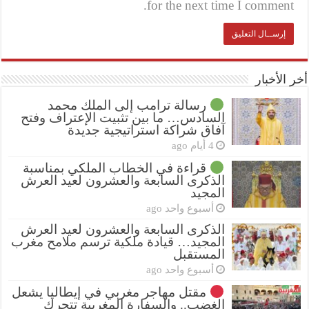
for the next time I comment.
أخر الأخبار
رسالة ترامب إلى الملك محمد
السادس… ما بين تثبيت الإعتراف وفتح
آفاق شراكة استراتيجية جديدة
4 أيام ago
قراءة في الخطاب الملكي بمناسبة
الذكرى السابعة والعشرون لعيد العرش
المجيد
أسبوع واحد ago
الذكرى السابعة والعشرون لعيد العرش
المجيد… قيادة ملكية ترسم ملامح مغرب
المستقبل
أسبوع واحد ago
مقتل مهاجر مغربي في إيطاليا يشعل
الغضب.. والسفارة المغربية تتحرك