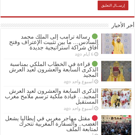
أخر الأخبار
رسالة ترامب إلى الملك محمد
السادس… ما بين تثبيت الإعتراف وفتح
آفاق شراكة استراتيجية جديدة
6 أيام ago
قراءة في الخطاب الملكي بمناسبة
الذكرى السابعة والعشرون لعيد العرش
المجيد
أسبوع واحد ago
الذكرى السابعة والعشرون لعيد العرش
المجيد… قيادة ملكية ترسم ملامح مغرب
المستقبل
أسبوع واحد ago
مقتل مهاجر مغربي في إيطاليا يشعل
الغضب.. والسفارة المغربية تتحرك
لمتابعة الملف