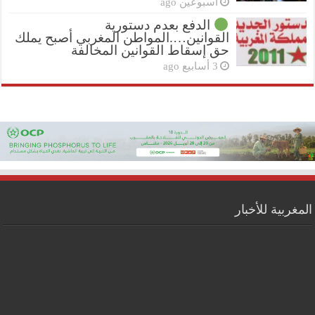
أسبوعين ago
الدفع بعدم دستورية
القوانين….المواطن المغربي أصبح يملك
حق إسقاط القوانين المخالفة
3 أسابيع ago
المغربية للأخبار