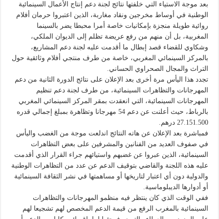
بعد موجة الاستياء التي خلفتها نتائج لجنة دعم إنتاج الأعمال السينمائية
الوطنية في أوساط مخرجين ونقاد مغاربة، الذين اعتبروا حرمان أفلام
روائية طويلة منجزة بإمكانيات خاصة أمرا محبطا يضر بالسينما
المغربية، بل أن منهم من رفع عريضة تظلم إلى الديوان الملكي،
وشكاوي للقضاء قصد إبطال ما أقدمت عليه لجنة دعم المشاريع،
بالمركز السينمائي المغربي، خاصة من طرف منتجي أفلام وثائقية حول
التراث والمجال الصحراوي الحساني.
تجدد هذا اليأس مرة أخرى بعد الإعلان على نتائج الدورة الثانية من دعم
المهرجانات والتظاهرات السينمائية، من طرف لجنة دعم تنظيم
المهرجانات السينمائية، التي انعقدت بمقر المركز السينمائي المغربي
بالرباط، حيث أعلنت عن دعم 54 مهرجانا وتظاهرة بمبلغ إجمالي قدره
27.151.500 درهم.
فمباشرة بعد الإعلان عن هاته النتائج اندلعت موجة من الغضب واليأس
في صفوف العديد من الفنانين والمشرفين على بعض التظاهرات
السينمائية، الذين عبروا عن غضبهم واستيائهم جراء القرار الذي أقدمت
عليه هذه اللجنة والقاضي بتوقيف الدعم عن عدد من التظاهرات الوطنية
والدولية دون أي اعتبار لتاريخها أو مساهمتها في نشر الثقافة السينمائية
أو أدوارها الديبلوماسية.
ففي الوقت الذي كان ينتظر فيه منظمو المهرجانات والتظاهرات
السينمائية بالمغرب الرفع من قيمة الدعم المخصص لهم تشجيعا لهم