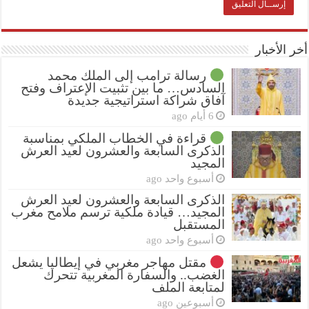
أخر الأخبار
رسالة ترامب إلى الملك محمد
السادس… ما بين تثبيت الإعتراف وفتح
آفاق شراكة استراتيجية جديدة
6 أيام ago
قراءة في الخطاب الملكي بمناسبة
الذكرى السابعة والعشرون لعيد العرش
المجيد
أسبوع واحد ago
الذكرى السابعة والعشرون لعيد العرش
المجيد… قيادة ملكية ترسم ملامح مغرب
المستقبل
أسبوع واحد ago
مقتل مهاجر مغربي في إيطاليا يشعل
الغضب.. والسفارة المغربية تتحرك
لمتابعة الملف
أسبوعين ago