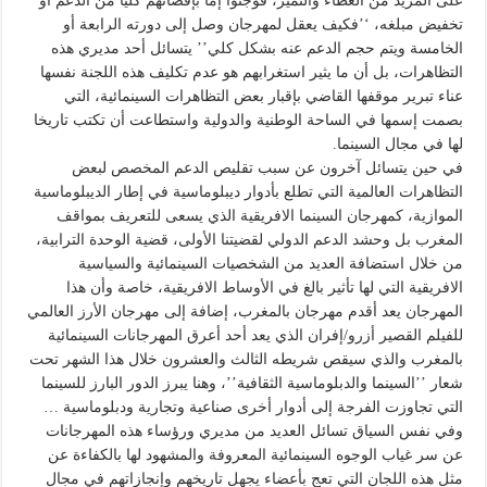
على المزيد من العطاء والتميز، فوجئوا إما بإقصائهم كليا من الدعم أو
تخفيض مبلغه، ‘’فكيف يعقل لمهرجان وصل إلى دورته الرابعة أو
الخامسة ويتم حجم الدعم عنه بشكل كلي’’ يتسائل أحد مديري هذه
التظاهرات، بل أن ما يثير استغرابهم هو عدم تكليف هذه اللجنة نفسها
عناء تبرير موقفها القاضي بإقبار بعض التظاهرات السينمائية، التي
بصمت إسمها في الساحة الوطنية والدولية واستطاعت أن تكتب تاريخا
لها في مجال السينما.
في حين يتسائل آخرون عن سبب تقليص الدعم المخصص لبعض
التظاهرات العالمية التي تطلع بأدوار ديبلوماسية في إطار الديبلوماسية
الموازية، كمهرجان السينما الافريقية الذي يسعى للتعريف بمواقف
المغرب بل وحشد الدعم الدولي لقضيتنا الأولى، قضية الوحدة الترابية،
من خلال استضافة العديد من الشخصيات السينمائية والسياسية
الافريقية التي لها تأثير بالغ في الأوساط الافريقية، خاصة وأن هذا
المهرجان يعد أقدم مهرجان بالمغرب، إضافة إلى مهرجان الأرز العالمي
للفيلم القصير أزرو/إفران الذي يعد أحد أعرق المهرجانات السينمائية
بالمغرب والذي سيقص شريطه الثالث والعشرون خلال هذا الشهر تحت
شعار ’’السينما والدبلوماسية الثقافية’’، وهنا يبرز الدور البارز للسينما
التي تجاوزت الفرجة إلى أدوار أخرى صناعية وتجارية ودبلوماسية …
وفي نفس السياق تسائل العديد من مديري ورؤساء هذه المهرجانات
عن سر غياب الوجوه السينمائية المعروفة والمشهود لها بالكفاءة عن
مثل هذه اللجان التي تعج بأعضاء يجهل تاريخهم وإنجازاتهم في مجال