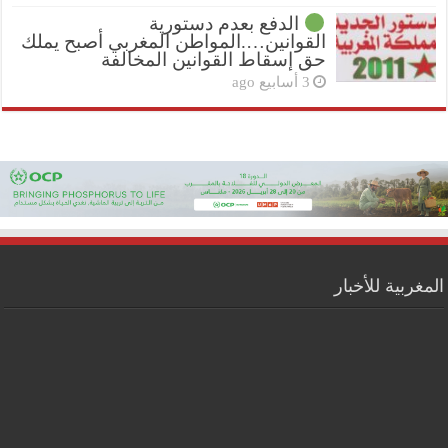
الدفع بعدم دستورية
القوانين….المواطن المغربي أصبح يملك
حق إسقاط القوانين المخالفة
3 أسابيع ago
المغربية للأخبار