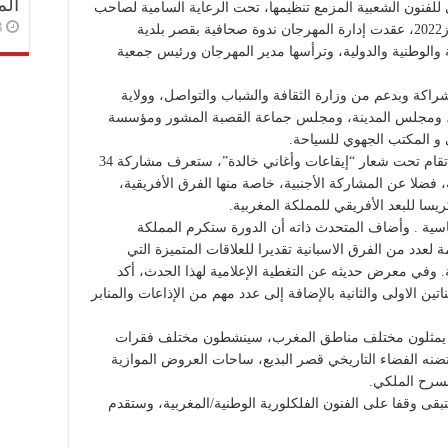
الم
رة51 للمهرجان الوطني للفنون الشعبية المزمع تنظيمها، تحت الرعاية السامية لصاحب
3 أسا
الجلالة الملك محمد السادس من 1 الى 5 يوليوز2022، عقدت إدارة المهرجان ندوة صحافية بقصر بلدية
 والوطنية والدولية، وترأسها مدير المهرجان ورئيس جمعية
شراكة وبدعم من وزارة الثقافة والشباب والتواصل، وولاية
مجلس المدينة، ومجلس جماعة القصبة المشور ومؤسسة
و المكتب الجهوي للسياحة.
وشد انتباه الحاضرين إلى أن هذه الدورة، التي تقام تحت شعار “إيقاعات وأغاني خالدة”، ستعرف مشاركة 34
ضلا عن المشاركة الأجنبية، خاصة منها الفرق الأفريقية،
يسا للبعد الأفريقي للمملكة المغربية.
ماسية . وأضاف المتحدث ذاته أن الدورة ستكرم المملكة
دد من الفرق الاسبانية تقديرا للعلاقات المتميزة التي
. وفي معرض حديثه عن التغطية الإعلامية لهذا الحدث، أكد
ونتي كارلو، والقناتين الاولى والثانية بالإضافة إلى عدد مهم من الإذاعات والمنابر
رة ما يقارب 70 فنانا وفنانة يمثلون مختلف مناطق المغرب، سينشطون مختلف فقرات
تضنه الفضاء التاريخي قصر البديع، ساحات العروض الموازية
مسرح الملكي.
قى وقفا على الفنون الفلكلورية الوطنية/المغربية، وستقدم