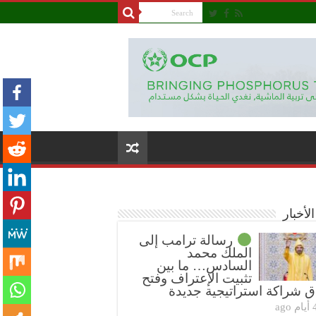
لأخبار
رسالة ترامب إلى
الملك محمد
السادس… ما بين
تثبيت الإعتراف وفتح
ق شراكة استراتيجية جديدة
ام ago