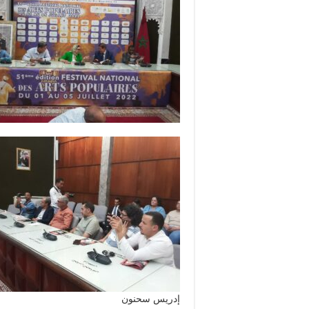
إدريس سحنون