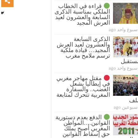
قراءة في الخطاب
الملكي بمناسبة الذكرى
السابعة والعشرون لعيد
العرش المجيد
سبوع واحد ago
الذكرى السابعة
والعشرون لعيد العرش
المجيد… قيادة ملكية
ترسم ملامح مغرب
ستقبل
سبوع واحد ago
مقتل مهاجر مغربي
في إيطاليا يشعل
الغضب.. والسفارة
المغربية تتحرك لمتابعة
ملف
سبوعين ago
الدفع بعدم دستورية
القوانين….المواطن
المغربي أصبح يملك
حق إسقاط القوانين