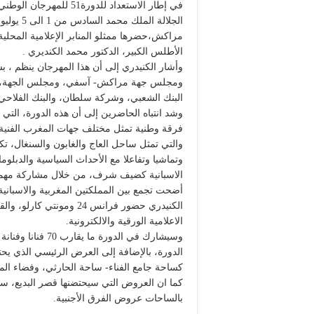
في إطار الاستعداد للدو
مراكش،حضرها ممثلو المنابر الإعلامية المحلية
الأطلس الكبير، الدكتور محمد الكنديري .
وأشار الكنيدري إلى أن هذا المهرجان ينظم ، ب
ومجلس جهة مراكش- آسفي، ومجلس الجهة، و
البنك الشعبي، وشركة سلطان، والبنك الفلاحي 
فرقة وطنية تمثل مختلف جهات المغرب الفنية، ف
والتي تمثل ساحل العاج والغابون والسنغال، تكر
وتماشيا وتفاعلا مع الأحداث السياسية والدبلو
الاسبانية كضيف شرف، من خلال مشاركة مهمة لع
أضحت تجمع بين المملكتين المغربية والاسبانية
الكنيدري حضور فرانس 24 وم
الاعلامية الورقية والالكترونية.
وسيشارك في الدو
الدورة، بالإضافة إلى العرض الرئيسي الذي يح
كساحة جامع الفناء- ساحة الحارثي، وفضاء ال
كما ان العروض التي سيحتضنها قصر البديع، ستب
بالساحات عروض الفرق الأجنبية.