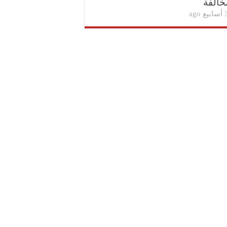
خالفة
بيع ago