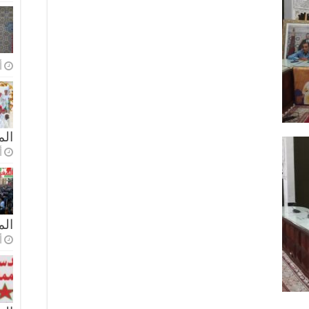
أ
الم
أ
ال
أ