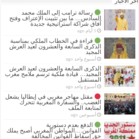
أخر الأخبار
رسالة ترامب إلى الملك محمد
السادس… ما بين تثبيت الإعتراف وفتح
آفاق شراكة استراتيجية جديدة
5 أيام ago
قراءة في الخطاب الملكي بمناسبة
الذكرى السابعة والعشرون لعيد العرش
المجيد
أسبوع واحد ago
الذكرى السابعة والعشرون لعيد العرش
المجيد… قيادة ملكية ترسم ملامح مغرب
المستقبل
أسبوع واحد ago
مقتل مهاجر مغربي في إيطاليا يشعل
الغضب.. والسفارة المغربية تتحرك
لمتابعة الملف
أسبوعين ago
الدفع بعدم دستورية
القوانين….المواطن المغربي أصبح يملك
حق إسقاط القوانين المخالفة