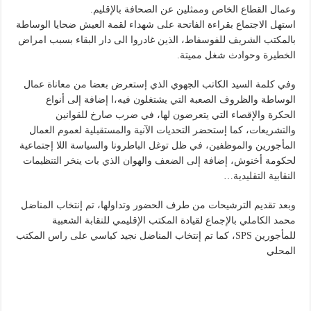
وعمال القطاع الخاص وممثلين عن الصحافة بالإقليم.
استهل الاجتماع بقراءة الفاتحة على شهداء لقمة العيش ضحايا الوساطة
بالمكتب الشريف للفوسفاط، الذين غادروا الى دار البقاء بسبب امراض
الخطيرة وحوادث شغل مميتة.
وفي كلمة السيد الكاتب الجهوي الذي إستعرض بعضا من معاناة عمال
الوساطة والظروف الصعبة التي يشتغلون فيه،ا إضافة إلى أنواع
الحكرة والإقصاء التي يتعرضون لها، في ضرب صارخ للقوانين
والتشريعات، كما إستحضر التحديات الآنية والمستقبلية لعموم العمال
المأجورين والموظفين، في ظل توغل الباطرونا والسياسة اللا إجتماعية
لحكومة أخنوش، إضافة إلى الضعف والهوان الذي بات ينخر التنظيمات
النقابية التقليدية…
وبعد تقديم الترشيحات من طرف الحضور وتداولها، تم إنتخاب المناضل
محمد الكاملي بالإجماع لقيادة المكتب الإقليمي للنقابة الشعبية
للمأجورين SPS، كما تم إنتخاب المناضل نجيد كباسي على راس المكتب
المحلي