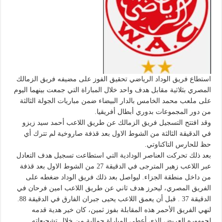
استطاع فريق الوداد الرياضي تحقيق الفوز على مضيفه فريق الزمالك
المصري بثلاثية مقابل هدف واحد خلال المباراة التي جمعت بينهما اليوم
على ملعب محمد الخامس بالدار البيضاء ضمن مباريات الجولة الثالثة
من دور المجموعات بدوري أبطال أفريقيا.
وقد افتتح التسجيل فريق الزمالك عن طريق اللاعب أحمد سيد زيزو
في الدقيقة الثالثة من الشوط الاول بعد قذفة صاروخية لم تترك أي
حظ للحارس التاكناوتي.
بعد ذلك تحركت العناصر الودادية التي استطاعت تسجيل هدف التعادل
عبر اللاعب زهير المترجى في الدقيقة 27 من الشوط الاول بعد قذفة
من داخل منطقة الجزاء. ليواصل بعد ذلك فريق الوداد ضغطه على
الفريق المصري، ليحرز هدف ثاني عن طريق اللاعب امين فرحان في
الدقيقة 37 . قبل أن يعمق اللاعب يحيى جبران الفارق في الدقيقة 88.
لنهي الفريق الأحمر هذه المقابلة بفوز ثمين، كان خير هدية قدمه
لجمهوره العريض الذي أعطى المباراة جمالية من خلال تشجيعاته