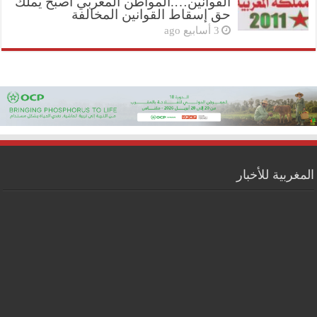
القوانين….المواطن المغربي أصبح يملك
حق إسقاط القوانين المخالفة
3 أسابيع ago
المغربية للأخبار