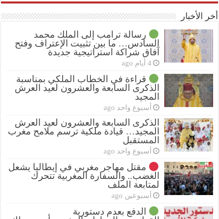
أخر الأخبار
رسالة ترامب إلى الملك محمد
السادس… ما بين تثبيت الإعتراف وفتح
آفاق شراكة استراتيجية جديدة
4 أيام ago
قراءة في الخطاب الملكي بمناسبة
الذكرى السابعة والعشرون لعيد العرش
المجيد
أسبوع واحد ago
الذكرى السابعة والعشرون لعيد العرش
المجيد… قيادة ملكية ترسم ملامح مغرب
المستقبل
أسبوع واحد ago
مقتل مهاجر مغربي في إيطاليا يشعل
الغضب.. والسفارة المغربية تتحرك
لمتابعة الملف
أسبوعين ago
الدفع بعدم دستورية