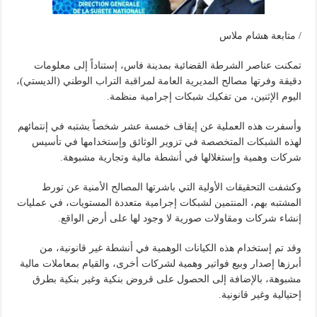
/ متابعة هشام ملاس
تمكنت عناصر الشرطة القضائية بمدينة فاس، إستناداً إلى معلومات
دقيقة وفرتها مصالح المديرية العامة لمراقبة التراب الوطني (الديستي)،
اليوم الإثنين، من تفكيك شبكات إجرامية منظمة.
وأسفرت هذه العملية عن إيقاف خمسة عشر شخصاً يشتبه في إنتمائهم
لهذه الشبكات المتخصصة في تزوير الوثائق وإستخدامها في تأسيس
شركات وهمية وإستغلالها في أنشطة مالية وتجارية مشبوهة.
وكشفت التحقيقات الأولية التي باشرتها المصالح الأمنية عن تورط
المشتبه بهم، المنتمين لشبكات إجرامية متعددة المستويات، في عمليات
إنشاء شركات ومقاولات صورية لا وجود لها على أرض الواقع.
وقد تم إستخدام هذه الكيانات الوهمية في أنشطة غير قانونية، من
أبرزها إصدار وبيع فواتير وهمية لشركات أخرى، والقيام بمعاملات مالية
مشبوهة، بالإضافة إلى الحصول على قروض بنكية وغير بنكية بطرق
إحتيالية وغير قانونية.