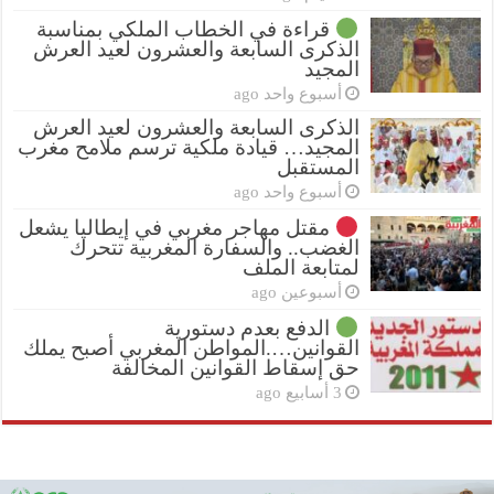
قراءة في الخطاب الملكي بمناسبة
الذكرى السابعة والعشرون لعيد العرش
المجيد
أسبوع واحد ago
الذكرى السابعة والعشرون لعيد العرش
المجيد… قيادة ملكية ترسم ملامح مغرب
المستقبل
أسبوع واحد ago
مقتل مهاجر مغربي في إيطاليا يشعل
الغضب.. والسفارة المغربية تتحرك
لمتابعة الملف
أسبوعين ago
الدفع بعدم دستورية
القوانين….المواطن المغربي أصبح يملك
حق إسقاط القوانين المخالفة
3 أسابيع ago