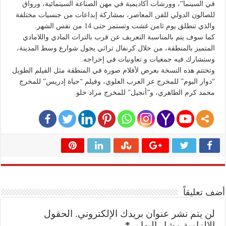
في السينما”، وورشات أكاديمية في مهن الصناعة السينمائية، ورواق
للصالون الدولي للفن المعاصر، بمشاركة إبداعات من جنسيات مختلفة
والذي تنطلق يوم ثامن غشت وتستمر حتى 14 من نفس الشهر.
كما سوف يتم بالمناسبة التعريف عن قرب بالتراث المادي واللامادي
المتميز بالمنطقة، من خلال كرنفال تراثي يجول شوارع وسط المدينة،
وستشارك فيه جمعيات و تعاونيات في إخراجه.
وتختتم هذه النسخة بعرض لأفلام صورة في المنطقة مثل الفيلم الطويل
“دوار البوم” للمخرج عز العرب العلوي، وفيلم “حياة إدريس” للمخرج
محمد كرم الطاهري، و”أنجيل” للمخرج مراد خلو.
أضف تعليقاً
لن يتم نشر عنوان بريدك الإلكتروني.
الحقول
الإلزامية مشار إليها بـ
*