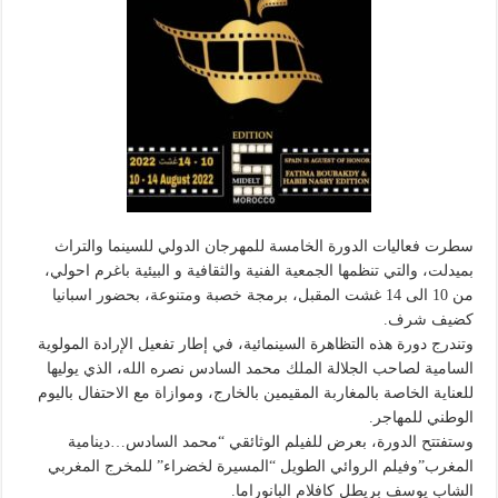
سطرت فعاليات الدورة الخامسة للمهرجان الدولي للسينما والتراث
بميدلت، والتي تنظمها الجمعية الفنية والثقافية و البيئية باغرم احولي،
من 10 الى 14 غشت المقبل، برمجة خصبة ومتنوعة، بحضور اسبانيا
كضيف شرف.
وتندرج دورة هذه التظاهرة السينمائية، في إطار تفعيل الإرادة المولوية
السامية لصاحب الجلالة الملك محمد السادس نصره الله، الذي يوليها
للعناية الخاصة بالمغاربة المقيمين بالخارج، وموازاة مع الاحتفال باليوم
الوطني للمهاجر.
وستفتتح الدورة، بعرض للفيلم الوثائقي “محمد السادس…دينامية
المغرب”وفيلم الروائي الطويل “المسيرة لخضراء” للمخرج المغربي
الشاب يوسف بريطل كافلام البانوراما.