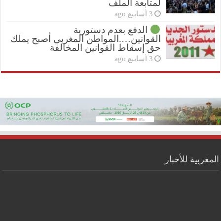
لمتابعة الملف
3 أسابيع ago
الدفع بعدم دستورية
القوانين….المواطن المغربي أصبح يملك
حق إسقاط القوانين المخالفة
3 أسابيع ago
المغربية للأخبار