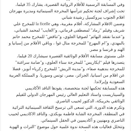
وفي المسابقة الرسمية للأفلام الروائية القصيرة، يشارك 35 فيلما،
تحت إشراف لجنة تحكيم تترأسها المخرجة السينمائية ومديرة مهرجان
افلام الجنوب ببروكسيل رشيدة شباني
وضمن الافلام المشاركة، أفلام مغربية، وهي la ficelle للمخرج علي
شريف وفيلم “رماد” لمصطفى فرماتي، و”الغايب” لمحمد الشباني،
و”عندما نفتقد البهائم” لصوفيا العلوي، و”تناقض” للمخرج محمد حاتم
بالمهدي، و”ام المهرج” للمخرجة منال غوا ، وباقي الأفلام من إسبانيا و
الهند و فرنسا و مصر.
على مستوى مسابقة الأفلام الوثائقية القصيرة سيشارك 20 فيلما،
يتصدرها فيلم “ايكاريس” للمخرجة سناء العلوي، و”ضامة سراغنة”
للمخرجة بندهيبة صفاء، و”مدينة الريش” للمخرج زكرياء أنويز، فضلا
عن افلام من اسبانيا، الجزائر، مصر، تونس وسوريا. و المملكة العربية
السعودية وإيرلاندا.
هذه المسابقة تحكمها لجنة متخصصة، يقودها الناقد الأكاديمي
والسيناريست واستاذ التعليم العالي رئيس المهرجان الدولي للفيلم
الوثائقي بخريبكة، الدكتور لحبيب الناصري.
وتكرم هذه الدورة، التي تسعى الى ترسيخ الثقافة السينمائية التراثية
في المنطقة، المخرجة الشابة فاطمة بوبكدي، والناقد الاكاديمي لحبيب
الناصري ومهنيين و أكاديميين في الحقل السينمائي.
وتتخلل فعاليات هذه النسخة ندوة علمية حول موضوع “التراث و الهوية