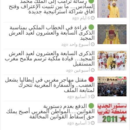
رسالة ترامب إلى الملك محمد
السادس… ما بين تثبيت الإعتراف وفتح
آفاق شراكة استراتيجية جديدة
6 أيام ago
قراءة في الخطاب الملكي بمناسبة
الذكرى السابعة والعشرون لعيد العرش
المجيد
أسبوع واحد ago
الذكرى السابعة والعشرون لعيد العرش
المجيد… قيادة ملكية ترسم ملامح مغرب
المستقبل
أسبوعين ago
مقتل مهاجر مغربي في إيطاليا يشعل
الغضب.. والسفارة المغربية تتحرك
لمتابعة الملف
3 أسابيع ago
الدفع بعدم دستورية
القوانين….المواطن المغربي أصبح يملك
حق إسقاط القوانين المخالفة
3 أسابيع ago