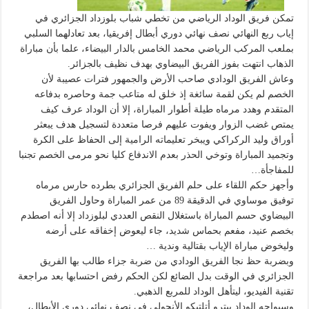
تمكن فريق الوداد الرياضي من تخطي شباب بلوزداد الجزائري في
إياب ربع النهائي نصف نهائي دوري أبطال إفريقيا، بعد تعادلهما السلبي
بملعب المركب الرياضي محمد الخامس بالدار البيضاء، علما بأن مباراة
الذهاب انتهت بفوز الفريق البيضاوي بهدف نظيف بالجزائر.
وعاش الفريق الودادي صاحب الأرض والجمهور فترات عصيبة لأن
الخصم لم يكن لقمة سائغة إذ خلق له متاعب جمة وحاصره بدفاعه
المتقدم وهدد مرماه طيلة أطوار المباراة، إلا أن الوداد عرف كيف
يمتص غضب الزوار ويفوت عليهم فرصا متعددة لتسجيل هدف يبعثر
أوراق وليد الركراكي ويبخر تعليماته الرامية إلى الحفاظ على الكرة
وتجميد المباراة وتوخي الحذر بعدم الاندفاع كليا نحو مرمى الخصم تجنبا
للمفاجأة…
وأجهز حكم اللقاء على حلم الفريق الجزائري بطرده حارس مرماه
توفيق موساوي في الدقيقة 89 من عمر المباراة وحاول الفريق
البيضاوي حسم المباراة باستغلال النقص العددي لبلوزداد إلا أنه اصطدم
بخصم عنيد، مفعم بحماس شديد، جاء ليعوض إخفاقه على أرضه
وليخوض مباراة الإياب بقتالية وندية …
وبضربة حظ نجا الفريق الودادي من ضربة جزاء طالب بها الفريق
الجزائري في الوقت بدل الضائع لكن الحكم رفض احتسابها بعد مراجعة
تقنية الفيديو، ليتأهل الوداد للمربع الذهبي.
وسيواجه الوداد بيترو أتلتيكو الأنجولي في نصف نهائي دوري الأبطال،