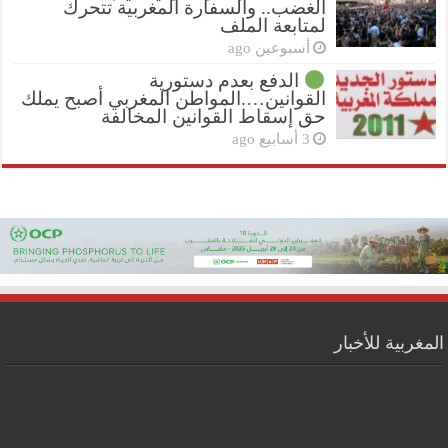
الغضب.. والسفارة المغربية تتحرك
لمتابعة الملف
أسبوعين ago
الدفع بعدم دستورية
القوانين….المواطن المغربي أصبح يملك
حق إسقاط القوانين المخالفة
3 أسابيع ago
المغربية للأخبار