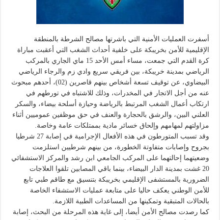
أسفرت العمليات الأمنية التي باشرتها مصالح الشرطة بالمنطقة
الإقليمية للأمن بخريبكة على خلفية أحداث الشغب التي أعقبت مباراة
كرة القدم التي جمعت، مساء أمس الأحد 15 ماي الجاري بالمركب
الرياضي بمدينة خريبكة، بين فريقي سريع وادي زم والرجاء الرياضي
البيضاوي، عن توقيف تسعة أشخاص بينهم قاصرين (02)، أحدهم مبحوث
عنه من أجل الاتجار في المخدرات، وذلك للاشتباه في تورطهم في
ارتكاب أعمال الشغب المرتبط بالرياضة وحيازة أسلحة بيضاء، والسكر
العلني البين، والرشق بالحجارة والعنف في حق موظفين عموميين أثناء
مزاولتهم لمهامهم وإلحاق خسائر مادية بممتلكات عامة وخاصة.
وقد تسبب المتورطون في هذه الأفعال الإجرامية في إصابة 27 شرطيا
بجروح وإصابات متفاوتة الخطورة، من بينهم شرطيين استلزمت
وضعيتهما إحالتهما على المركب الجامعي ابن رشد والمركز الاستشفائي
20 غشت بمدينة الدار البيضاء، بينما باقي المصابين تلقوا العلاجات
الضرورية بالمستشفى الإقليمي بخريبكة بتنسيق مع طاقم طبي تابع
للأمن الوطني يعكف حاليا على متابعة عمليات الاستشفاء الخاصة
بالحالات المتبقية وتمكينها من المساعدات الطبية اللازمة.
كما رصدت مصالح الأمن أيضا، إلى غاية هذه المرحلة من البحث، إصابة