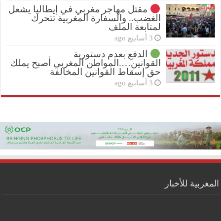
مقتل مهاجر مغربي في إيطاليا يشعل
الغضب.. والسفارة المغربية تتحرك
لمتابعة الملف
3 أسابيع ago
الدفع بعدم دستورية
القوانين….المواطن المغربي أصبح يملك
حق إسقاط القوانين المخالفة
3 أسابيع ago
المغربية للأخبار