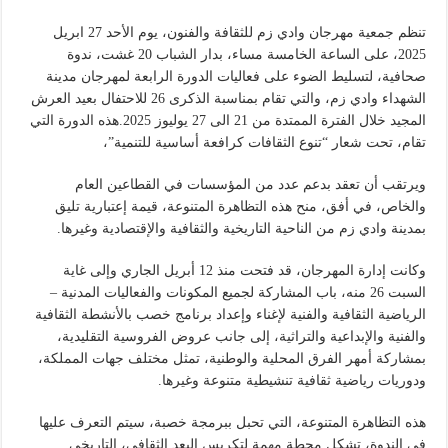
تنظم جمعية مهرجان وادي زم للثقافة والفنون، يوم الأحد 27 ابريل
2025، على الساعة الخامسة مساء، بدار الشباب 20 غشت، ندوة
صحافية، لتسليط الضوء على فعاليات الدورة الرابعة لمهرجان مدينة
الشهداء وادي زم، والتي تقام بمناسبة الذكرى 26 للاحتفال بعيد العرش
المجيد خلال الفترة الممتدة من 21 الى 27 يوليوز 2025.هذه الدورة التي
تقام، تحت شعار “تنوع الثقافات كرافعة أساسية للتنمية”،
ويرتقب أن تعقد بدعم عدد من المؤسسات في القطاعين العام
والخاص، في أفق، منح هذه التظاهرة المتنوعة، قيمة إعتبارية تليق
بمدينة وادي زم من الناحية التاريخية والثقافية والإقتصادية وغيرها.
وكانت إدارة المهرجان، قد فتحت منذ 12 أبريل الجاري وإلى غاية
السبت 26 منه، باب المشاركة لجميع المكونات والفعاليات المدنية –
الرياضية الثقافية والفنية لإغناء وإعداد برنامج خصب بالأنشطة الثقافية
والفنية والإبداعية والتراثية، إلى جانب عروض الفروسية التقليدية،
بمشاركة أمهر الفرق المحلية والوطنية، تمثل مختلف جهات المملكة،
ودوريات رياضية ثقافية تنشيطية متنوعة وغيرها.
هذه التظاهرة المتنوعة، التي تحبل ببرمجة خصبة، سيتم التعرف عليها
في الندوة، تشكل محطة مهمة لتكريس البعد الثقافي، التاريخي